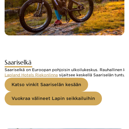
Saariselkä
Saariselkä on Euroopan pohjoisin ulkoilukeskus. Rauhallinen kyl
Lapland Hotels Riekonlinna
 sijaitsee keskellä Saariselän tuntur
Katso vinkit Saariselän kesään
Vuokraa välineet Lapin seikkailuihin