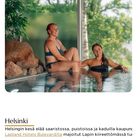
Helsinki
Helsingin kesä elää saaristossa, puistoissa ja kaduilla kaupung
Lapland Hotels Bulevardilla
 majoitut Lapin kiireettömässä tunn