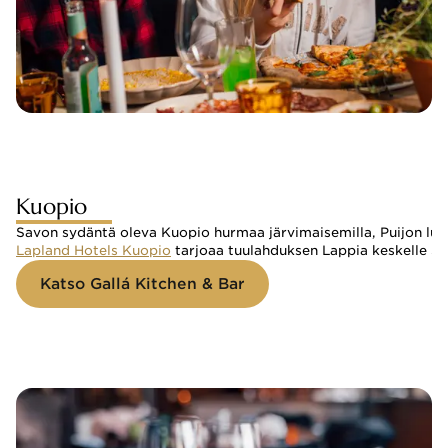
Kuopio
Savon sydäntä oleva Kuopio hurmaa järvimaisemilla, Puijon luon
Lapland Hotels Kuopio
 tarjoaa tuulahduksen Lappia keskelle Sa
Katso Gallá Kitchen & Bar