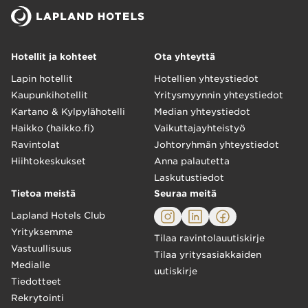
Hotellit ja kohteet
Ota yhteyttä
Lapin hotellit
Hotellien yhteystiedot
Kaupunkihotellit
Yritysmyynnin yhteystiedot
Kartano & Kylpylähotelli
Median yhteystiedot
Haikko (haikko.fi)
Vaikuttajayhteistyö
Ravintolat
Johtoryhmän yhteystiedot
Hiihtokeskukset
Anna palautetta
Laskutustiedot
Tietoa meistä
Seuraa meitä
Lapland Hotels Club
Yrityksemme
Tilaa ravintolauutiskirje
Vastuullisuus
Tilaa yritysasiakkaiden
Medialle
uutiskirje
Tiedotteet
Rekrytointi