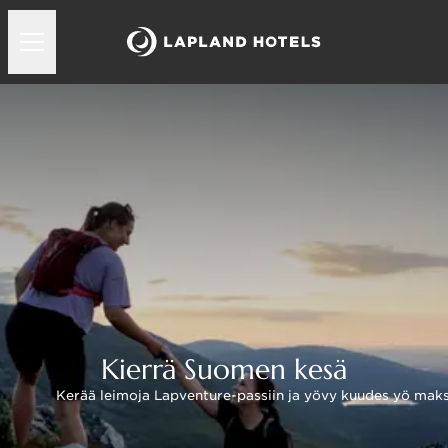
Kierrä Suomen kesä
Kerää leimoja Lapventure-passiin ja yövy kuudes yö mak