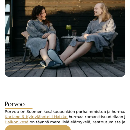
Porvoo
Porvoo on Suomen kesäkaupunkien parhaimmistoa ja hurmaa kävijän
Kartano & Kylpylähotelli Haikko
 hurmaa romanttisuudellaan ja m
Haikon kesä
 on täynnä merellisiä elämyksiä, rentoutumista ja k