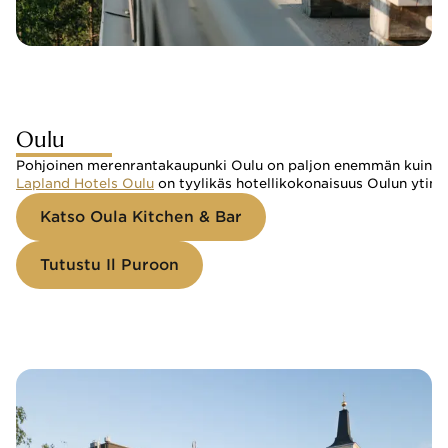
Oulu
Pohjoinen merenrantakaupunki Oulu on paljon enemmän kuin pysäh
Lapland Hotels Oulu
on tyylikäs hotellikokonaisuus Oulun ytimes
Katso Oula Kitchen & Bar
Tutustu Il Puroon