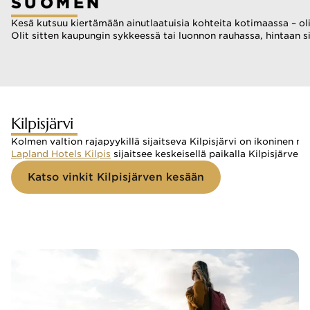
SUOMEN
Kesä kutsuu kiertämään ainutlaatuisia kohteita kotimaassa – ol
Olit sitten kaupungin sykkeessä tai luonnon rauhassa, hintaan 
Kilpisjärvi
Kolmen valtion rajapyykillä sijaitseva Kilpisjärvi on ikoninen m
Lapland Hotels Kilpis
 sijaitsee keskeisellä paikalla Kilpisjärv
Katso vinkit Kilpisjärven kesään