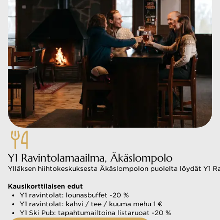
Y1 Ravintolamaailma, Äkäslompolo
Ylläksen hiihtokeskuksesta Äkäslompolon puolelta löydät Y1 Rav
Kausikorttilaisen edut
Y1 ravintolat: lounasbuffet -20 %
Y1 ravintolat: kahvi / tee / kuuma mehu 1 €
Y1 Ski Pub: tapahtumailtoina listaruoat -20 %