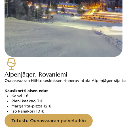
Alpenjäger, Rovaniemi
Ounasvaaran Hiihtokeskuksen rinneravintola Alpenjäger sijaits
Kausikorttilaisen edut
Kahvi 1 €
Pieni kaakao 3 €
Margarita-pizza 12 €
Iso kanakori 10 €
Tutustu Ounasvaaran palveluihin