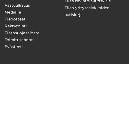
Tilaa ravintolauutiskirje
Vastuullisuus
Tilaa yritysasiakkaiden
Medialle
uutiskirje
Tiedotteet
Rekrytointi
Tietosuojaseloste
Toimitusehdot
Evästeet