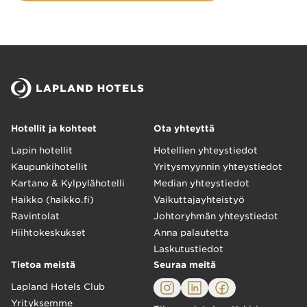
Hotellit ja kohteet
Ota yhteyttä
Lapin hotellit
Hotellien yhteystiedot
Kaupunkihotellit
Yritysmyynnin yhteystiedot
Kartano & Kylpylähotelli
Median yhteystiedot
Haikko (haikko.fi)
Vaikuttajayhteistyö
Ravintolat
Johtoryhmän yhteystiedot
Hiihtokeskukset
Anna palautetta
Laskutustiedot
Tietoa meistä
Seuraa meitä
Lapland Hotels Club
Yrityksemme