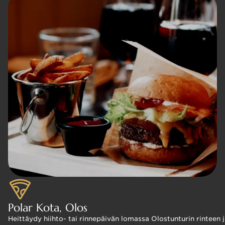
Polar Kota, Olos
Heittäydy hiihto- tai rinnepäivän lomassa Olostunturin rinteen