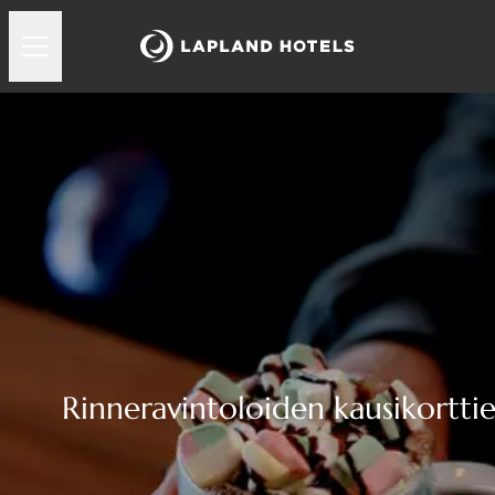
Rinneravintoloiden kausikortti