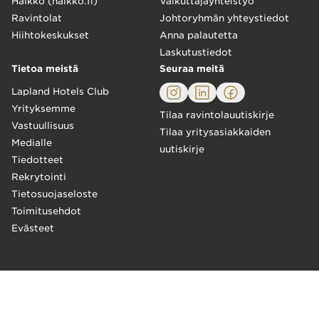
Haikko (haikko.fi)
Vaikuttajayhteistyö
Ravintolat
Johtoryhmän yhteystiedot
Hiihtokeskukset
Anna palautetta
Laskutustiedot
Tietoa meistä
Seuraa meitä
Lapland Hotels Club
Yrityksemme
Tilaa ravintolauutiskirje
Vastuullisuus
Tilaa yritysasiakkaiden
Medialle
uutiskirje
Tiedotteet
Rekrytointi
Tietosuojaseloste
Toimitusehdot
Evästeet