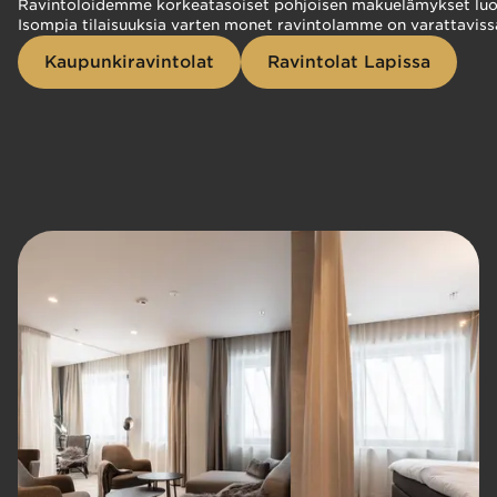
Ravintoloidemme korkeatasoiset pohjoisen makuelämykset luovat j
Isompia tilaisuuksia varten monet ravintolamme on varattaviss
Kaupunkiravintolat
Ravintolat Lapissa