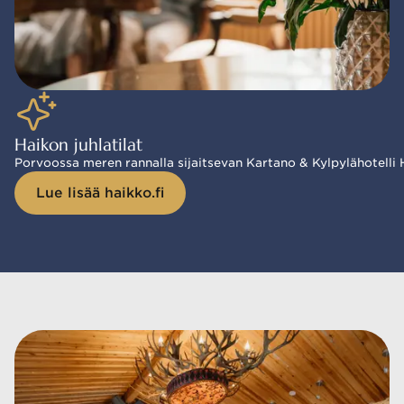
Haikon juhlatilat
Porvoossa meren rannalla sijaitsevan Kartano & Kylpylähotelli Hai
Lue lisää haikko.fi