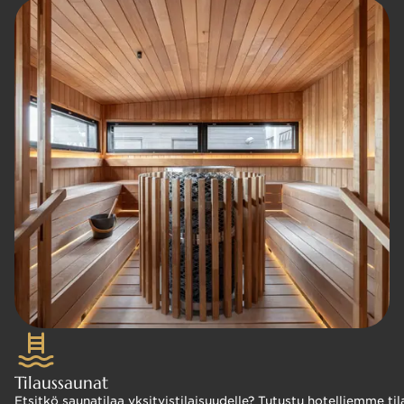
Tilaussaunat
Etsitkö saunatilaa yksityistilaisuudelle? Tutustu hotelliemme 