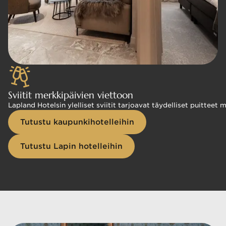
Sviitit merkkipäivien viettoon
Lapland Hotelsin ylelliset sviitit tarjoavat täydelliset puittee
Tutustu kaupunkihotelleihin
Tutustu Lapin hotelleihin