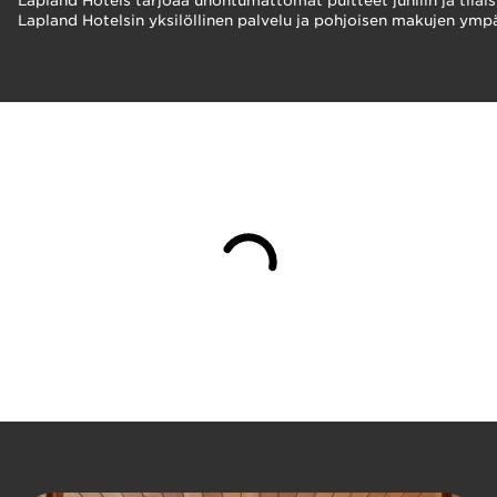
Lapland Hotels tarjoaa unohtumattomat puitteet juhliin ja tilaisu
Lapland Hotelsin yksilöllinen palvelu ja pohjoisen makujen ympä