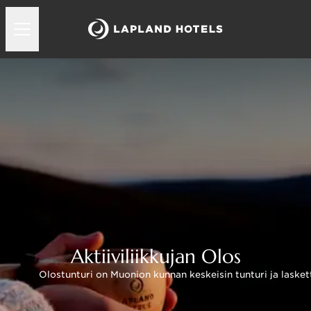
Aktiiviliikkujan Olos
Olostunturi on Muonion kunnan keskeisin tunturi ja laskett