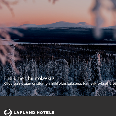
Ensilumen hiihtokeskus
Olos tunnetaan ensilumen hiihtokeskuksena; lumitykitykset aloit