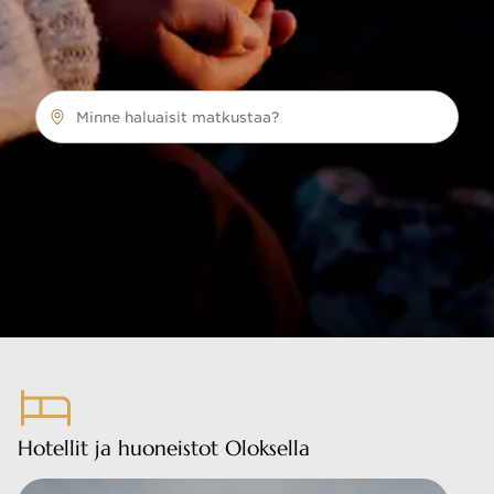
Minne haluaisit matkustaa?
Hotellit ja huoneistot Oloksella