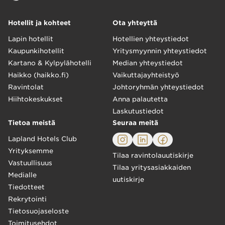
Hotellit ja kohteet
Ota yhteyttä
Lapin hotellit
Hotellien yhteystiedot
Kaupunkihotellit
Yritysmyynnin yhteystiedot
Kartano & Kylpylähotelli
Median yhteystiedot
Haikko (haikko.fi)
Vaikuttajayhteistyö
Ravintolat
Johtoryhmän yhteystiedot
Hiihtokeskukset
Anna palautetta
Laskutustiedot
Tietoa meistä
Seuraa meitä
Lapland Hotels Club
Yrityksemme
Tilaa ravintolauutiskirje
Vastuullisuus
Tilaa yritysasiakkaiden
Medialle
uutiskirje
Tiedotteet
Rekrytointi
Tietosuojaseloste
Toimitusehdot