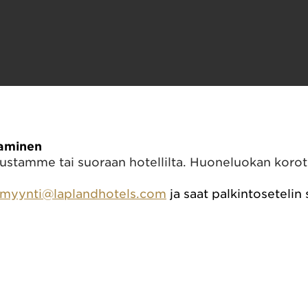
ntoyöpymisiin hotelleissamme. 
? Voit käyttää palkintopisteitä myös huoneluokan korotuks
, joita voit käyttää hiihtokeskuksissamme, Lapland Safaris
ntoyöpymisiin hotelleissamme. 
aaminen
stamme tai suoraan hotellilta. Huoneluokan korotuk
myynti@laplandhotels.com
 ja saat palkintoseteli
ereella ja Lapland Hotels Kuopiossa
rdilla
nteessä ja Aimo Park Areenassa Tampereella
Lapland Hotels Oulussa