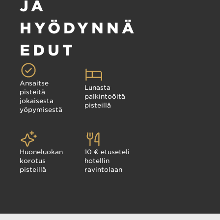
JA
HYÖDYNNÄ
EDUT
Ansaitse
Lunasta
pisteitä
palkintoöitä
jokaisesta
pisteillä
yöpymisestä
Huoneluokan
10 € etuseteli
korotus
hotellin
pisteillä
ravintolaan