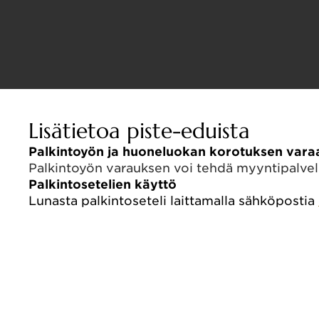
Palkintöyöpyminen pisteillä
Huoneluokan korotus pisteillä
Palkintosetelit 
Palkintöyöpyminen pisteillä
Keräämällä riittävästi pisteitä voit käyttää ne palki
Haluaisitko joskus majoittua astetta ylellisemmin
Pisteillä voit myös lunastaa palkintoseteleitä
Keräämällä riittävästi pisteitä voit käyttää ne palki
Lisätietoa piste-eduista
Palkintoyön ja huoneluokan korotuksen var
Palkintoyön varauksen voi tehdä myyntipalvelu
Palkintosetelien käyttö
Lunasta palkintoseteli laittamalla sähköpostia 
Pysäköintietu
50 % alennus pysäköinnistä Lapland Hotels Tamp
25 % alennus pysäköinnistä Lapland Hotels Buleva
Pysäköintietu 10 €/päivä Technopolis Yliopistori
Pysäköintietu 15 €/vrk Autoheikki-parkkitalossa 
Huoneluokan korotus pisteillä