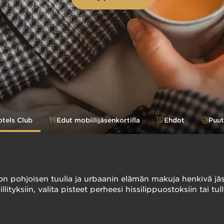
otels Club
Edut mobiilijäsenkortilla
Ehdot
Puut
n pohjoisen tuulia ja urbaanin elämän makuja henkivä jäsen
illityksiin, valita pisteet perheesi hissilippuostoksiin t