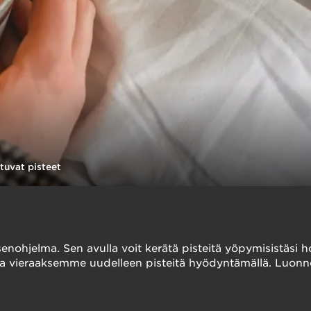
tuvat pisteet
ohjelma. Sen avulla voit kerätä pisteitä yöpymisistäsi ho
ai tulla vieraaksemme uudelleen pisteitä hyödyntämällä. Lu