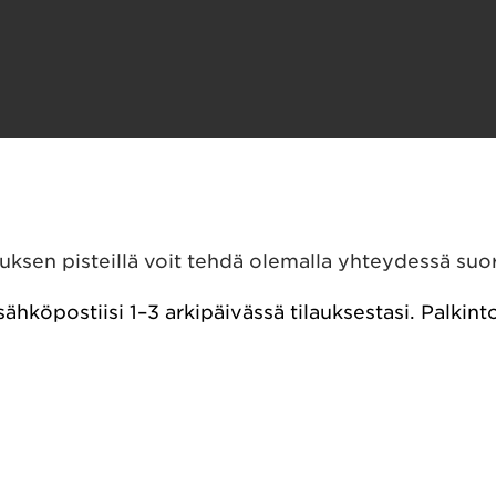
iin hotelleissamme. 
 -palveluihin kuten välinevuokriin ja elämyksiin sekä Joulu
sen pisteillä voit tehdä olemalla yhteydessä suora
n sähköpostiisi 1–3 arkipäivässä tilauksestasi. Palki