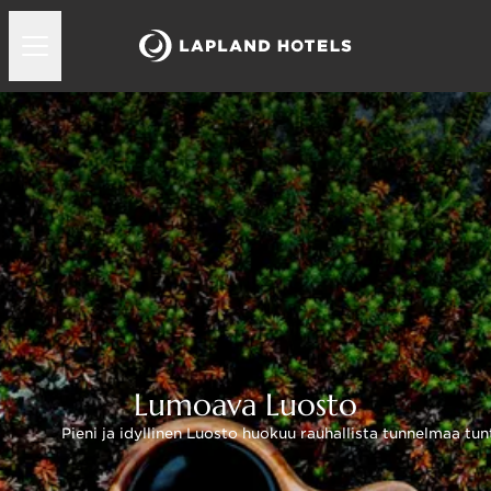
Lumoava Luosto
Pieni ja idyllinen Luosto huokuu rauhallista tunnelmaa tu