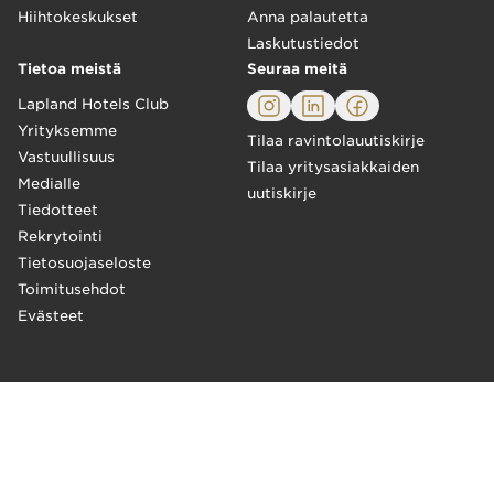
Hiihtokeskukset
Anna palautetta
Laskutustiedot
Tietoa meistä
Seuraa meitä
Lapland Hotels Club
Yrityksemme
Tilaa ravintolauutiskirje
Vastuullisuus
Tilaa yritysasiakkaiden
Medialle
uutiskirje
Tiedotteet
Rekrytointi
Tietosuojaseloste
Toimitusehdot
Evästeet