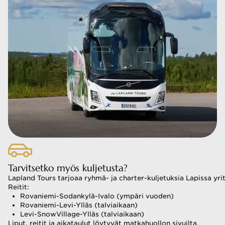
Tarvitsetko myös kuljetusta?
Lapland Tours tarjoaa ryhmä- ja charter-kuljetuksia Lapissa yrityk
Reitit:
Rovaniemi-Sodankylä-Ivalo (ympäri vuoden)
Rovaniemi-Levi-Ylläs (talviaikaan)
Levi-SnowVillage-Ylläs (talviaikaan)
Liput, reitit ja aikataulut löytyvät matkahuollon sivuilta.