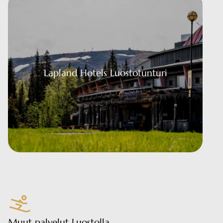
ls Luostotunturi
Lapland Hotels Luostotunturi
Muut palvelut Luostolla