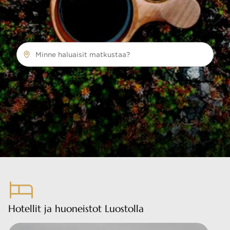
Minne haluaisit matkustaa?
Hotellit ja huoneistot Luostolla