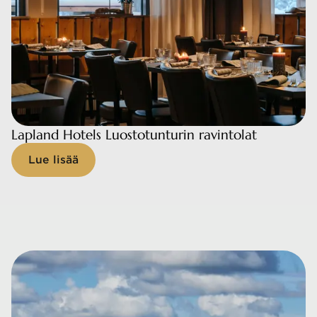
Lapland Hotels Luostotunturin ravintolat
Lapland Hotels Luostotunturin ravintolat
Lue lisää
Lue lisää