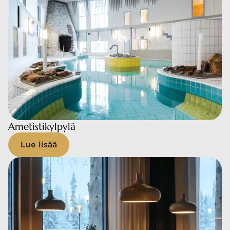
Ametistikylpylä
Ametistikylpylä
Lue lisää
Lue lisää