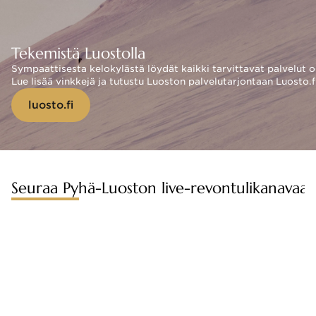
Tekemistä Luostolla
Sympaattisesta kelokylästä löydät kaikki tarvittavat palvelut 
Lue lisää vinkkejä ja tutustu Luoston palvelutarjontaan Luosto.fi
luosto.fi
Seuraa Pyhä-Luoston live-revontulikanavaa