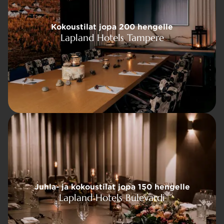
jopa 200 hengelle
Kokoustilat jopa 200 hengelle
otels Tampere
Lapland Hotels Tampere
ilat jopa 150 hengelle
Juhla- ja kokoustilat jopa 150 hengelle
tels Bulevardi
Lapland Hotels Bulevardi