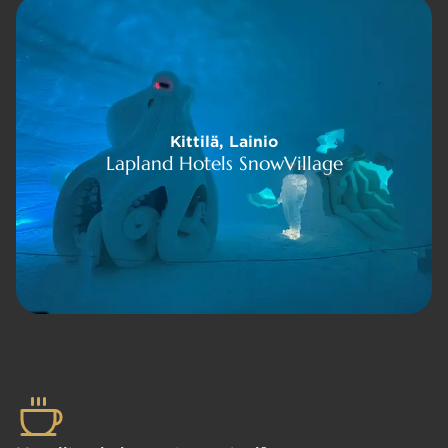
lä, Lainio
Kittilä, Lainio
els SnowVillage
Lapland Hotels SnowVillage