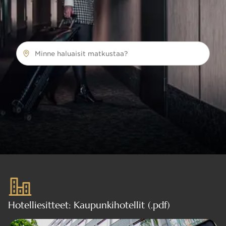
Minne haluaisit matkustaa?
Hotelliesitteet: Kaupunkihotellit (.pdf)