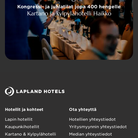
tilat jopa 400 hengelle
Kongressi- ja juhlatilat jopa 400 hengelle
pylähotelli Haikko
Kartano ja kylpylähotelli Haikko
Hotellit ja kohteet
Ota yhteyttä
Lapin hotellit
Hotellien yhteystiedot
Kaupunkihotellit
Yritysmyynnin yhteystiedot
Kartano & Kylpylähotelli
Median yhteystiedot