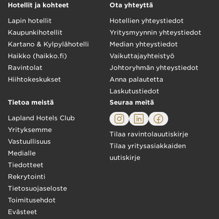
Hotellit ja kohteet
Ota yhteyttä
Lapin hotellit
Hotellien yhteystiedot
Kaupunkihotellit
Yritysmyynnin yhteystiedot
Kartano & Kylpylähotelli
Median yhteystiedot
Haikko (haikko.fi)
Vaikuttajayhteistyö
Ravintolat
Johtoryhmän yhteystiedot
Hiihtokeskukset
Anna palautetta
Laskutustiedot
Tietoa meistä
Seuraa meitä
Lapland Hotels Club
Yrityksemme
Tilaa ravintolauutiskirje
Vastuullisuus
Tilaa yritysasiakkaiden
Medialle
uutiskirje
Tiedotteet
Rekrytointi
Tietosuojaseloste
Toimitusehdot
Evästeet