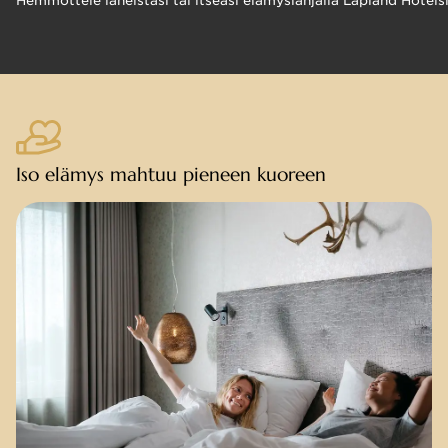
Hemmottele läheistäsi tai itseäsi elämyslahjalla Lapland Hotels
Iso elämys mahtuu pieneen kuoreen