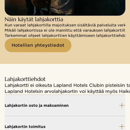
Näin käytät lahjakorttia
Näin käytät lahjakorttia
Kun varaat lahjakortilla majoituksen sisältäviä palveluita verko
Kun varaat lahjakortilla majoituksen sisältäviä palveluita verko
Mikäli lahjakortissa ei ole mainittu että varauksen lahjakortilla
Mikäli lahjakortissa ei ole mainittu että varauksen lahjakortill
Tarkemmat ohjeet lahjakorttien käyttämiseen lahjakorttiehdois
Tarkemmat ohjeet lahjakorttien käyttämiseen lahjakorttiehdois
Hotellien yhteystiedot
Hotellien yhteystiedot
Lahjakorttiehdot
Lahjakortti ei oikeuta Lapland Hotels Clubin pisteisiin ta
Lapland Hotelsin arvolahjakortin voi käyttää myös Haiko
Lahjakortin osto ja maksaminen
Lahjakortin toimitus