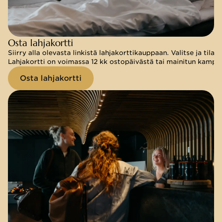
Osta lahjakortti
Osta lahjakortti
Siirry alla olevasta linkistä lahjakorttikauppaan. Valitse ja til
Siirry alla olevasta linkistä lahjakorttikauppaan. Valitse ja til
Lahjakortti on voimassa 12 kk ostopäivästä tai mainitun kampan
Lahjakortti on voimassa 12 kk ostopäivästä tai mainitun kampan
Osta lahjakortti
Osta lahjakortti