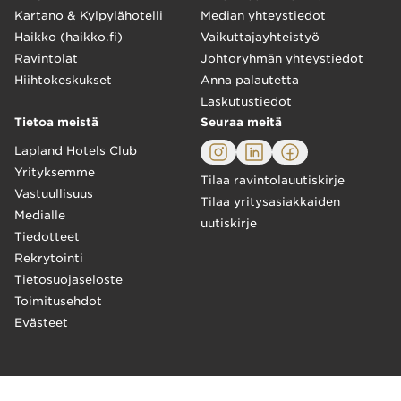
Kartano & Kylpylähotelli
Median yhteystiedot
Haikko (haikko.fi)
Vaikuttajayhteistyö
Ravintolat
Johtoryhmän yhteystiedot
Hiihtokeskukset
Anna palautetta
Laskutustiedot
Tietoa meistä
Seuraa meitä
Lapland Hotels Club
Yrityksemme
Tilaa ravintolauutiskirje
Vastuullisuus
Tilaa yritysasiakkaiden
Medialle
uutiskirje
Tiedotteet
Rekrytointi
Tietosuojaseloste
Toimitusehdot
Evästeet