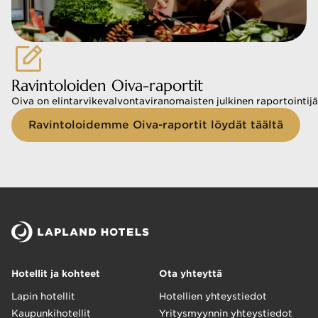
Ravintoloiden Oiva-raportit
Oiva on elintarvikevalvontaviranomaisten julkinen raportointijä
Ravintoloidemme Oiva-raportit löydät täältä
Hotellit ja kohteet
Ota yhteyttä
Lapin hotellit
Hotellien yhteystiedot
Kaupunkihotellit
Yritysmyynnin yhteystiedot