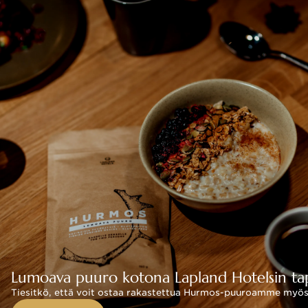
Lumoava puuro kotona Lapland Hotelsin ta
Tiesitkö, että voit ostaa rakastettua Hurmos-puuroamme myös 