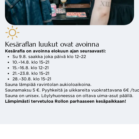
Kesäraflan luukut ovat avoinna
Kesärafla on avoinna elokuun ajan seuraavasti:
Su 9.8. saakka joka päivä klo 12–22
10.–14.8. klo 15–21
15.–16.8. klo 12–21
21.–23.8. klo 15–21
28.–30.8. klo 15–21
Sauna lämpiää ravintolan aukioloaikoina.
Saunamaksu 5 €. Pyyhkeitä ja uikkareita vuokrattavana 6€ /tuo
Sauna on unisex. Löylyhuoneessa on oltava uima-asut päällä.
Lämpimästi tervetuloa Rollon parhaaseen kesäpaikkaan!