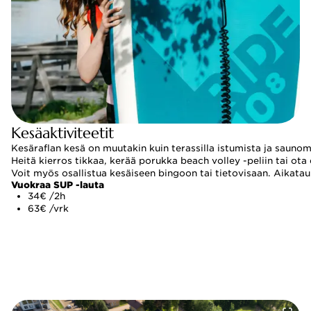
Kesäaktiviteetit
Kesäraflan kesä on muutakin kuin terassilla istumista ja saunom
Heitä kierros tikkaa, kerää porukka beach volley -peliin tai ot
Voit myös osallistua kesäiseen bingoon tai tietovisaan. Aikat
Vuokraa SUP -lauta
34€ /2h
63€ /vrk