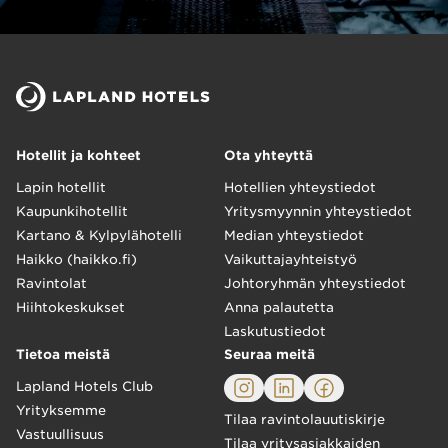
Hotellit ja kohteet
Ota yhteyttä
Lapin hotellit
Hotellien yhteystiedot
Kaupunkihotellit
Yritysmyynnin yhteystiedot
Kartano & Kylpylähotelli
Median yhteystiedot
Haikko (haikko.fi)
Vaikuttajayhteistyö
Ravintolat
Johtoryhmän yhteystiedot
Hiihtokeskukset
Anna palautetta
Laskutustiedot
Tietoa meistä
Seuraa meitä
Lapland Hotels Club
Yrityksemme
Tilaa ravintolauutiskirje
Vastuullisuus
Tilaa yritysasiakkaiden