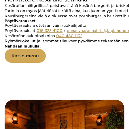
Kesäraflan hiiligrillissä paistuvat tänä kesänä burgerit ja brisk
Tarjolla on myös jäätelötötteröitä aina, kun juomamyyntikontti
Kausiburgereina vielä elokuussa ovat poroburger ja briskettiburg
Pöytävaraukset
Pöytävarauksia otetaan vain ruokailijoilta. 
Pöytävaraukset 
016 323 4100
 / 
ounasvaarachalets@laplandhot
Kesäraflan aukioloaikoina 
040 480 1132
.
Ryhmäruokailut ja isommat tilaukset pyydämme tekemään enna
Nähdään luukulla!
Katso menu