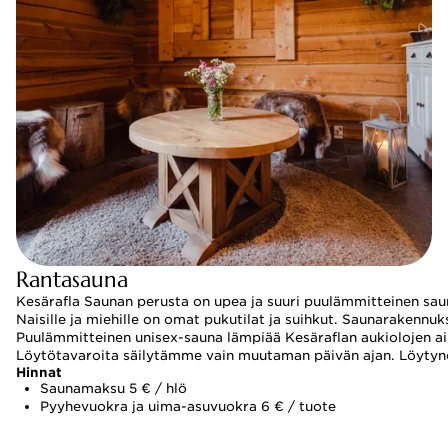
Rantasauna
Kesärafla Saunan perusta on upea ja suuri puulämmitteinen sauna
Naisille ja miehille on omat pukutilat ja suihkut. Saunarakennuk
Puulämmitteinen unisex-sauna lämpiää Kesäraflan aukiolojen aik
Löytötavaroita säilytämme vain muutaman päivän ajan. Löytynee
Hinnat
Saunamaksu 5 € / hlö
Pyyhevuokra ja uima-asuvuokra 6 € / tuote