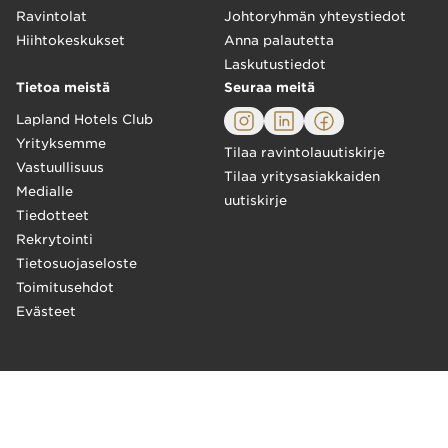
Ravintolat
Johtoryhmän yhteystiedot
Hiihtokeskukset
Anna palautetta
Laskutustiedot
Tietoa meistä
Seuraa meitä
Lapland Hotels Club
Yrityksemme
Tilaa ravintolauutiskirje
Vastuullisuus
Tilaa yritysasiakkaiden
Medialle
uutiskirje
Tiedotteet
Rekrytointi
Tietosuojaseloste
Toimitusehdot
Evästeet