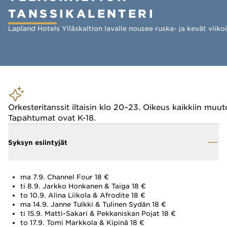
TANSSIKALENTERI
Lapland Hotels Ylläskaltion lavalle nousee ruska- ja kevät viikoi
Orkesteritanssit iltaisin klo 20–23. Oikeus kaikkiin muut
Tapahtumat ovat K-18.
Syksyn esiintyjät
ma 7.9. Channel Four 18 €
ti 8.9. Jarkko Honkanen & Taiga 18 €
to 10.9. Alina Liikola & Afrodite 18 €
ma 14.9. Janne Tulkki & Tulinen Sydän 18 €
ti 15.9. Matti-Sakari & Pekkaniskan Pojat 18 €
to 17.9. Tomi Markkola & Kipinä 18 €