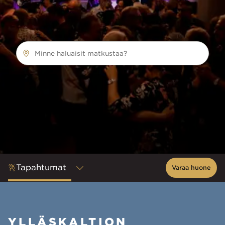
Minne haluaisit matkustaa?
Tapahtumat
Varaa huone
YLLÄSKALTION