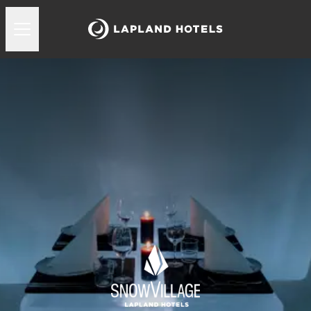
Snowvillage jääravintola