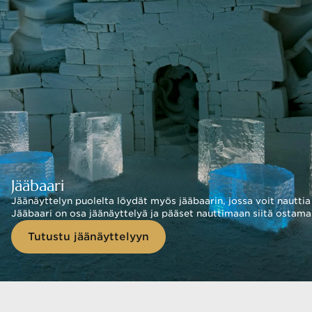
Jääbaari
Jäänäyttelyn puolelta löydät myös jääbaarin, jossa voit nauttia
Jääbaari on osa jäänäyttelyä ja pääset nauttimaan siitä ostama
Tutustu jäänäyttelyyn