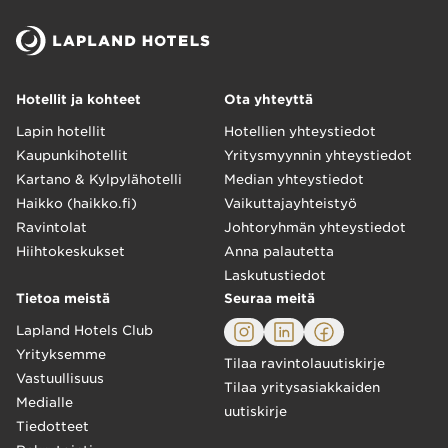
Hotellit ja kohteet
Ota yhteyttä
Lapin hotellit
Hotellien yhteystiedot
Kaupunkihotellit
Yritysmyynnin yhteystiedot
Kartano & Kylpylähotelli
Median yhteystiedot
Haikko (haikko.fi)
Vaikuttajayhteistyö
Ravintolat
Johtoryhmän yhteystiedot
Hiihtokeskukset
Anna palautetta
Laskutustiedot
Tietoa meistä
Seuraa meitä
Lapland Hotels Club
Yrityksemme
Tilaa ravintolauutiskirje
Vastuullisuus
Tilaa yritysasiakkaiden
Medialle
uutiskirje
Tiedotteet