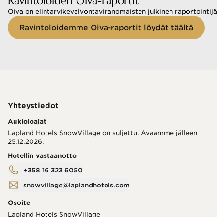
Ravintoloiden Oiva-raportit
Oiva on elintarvikevalvontaviranomaisten julkinen raportointijä
Ravintoloidemme Oiva-raportit löydät täältä
Yhteystiedot
Aukioloajat
Lapland Hotels SnowVillage on suljettu. Avaamme jälleen
25.12.2026.
Hotellin vastaanotto
+358 16 323 6050
snowvillage@laplandhotels.com
Osoite
Lapland Hotels SnowVillage