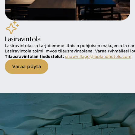
Lasiravintola
Lasiravintolassa tarjoilemme iltaisin pohjoisen makujen a la c
Lasiravintola toimii myös tilausravintolana. Varaa ryhmällesi l
Tilausravintolan tiedustelut: 
snowvillage@laplandhotels.com
Varaa pöytä