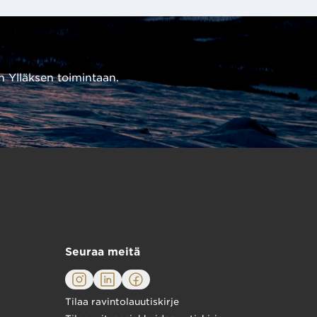
n Ylläksen toimintaan.
Seuraa meitä
Tilaa ravintolauutiskirje