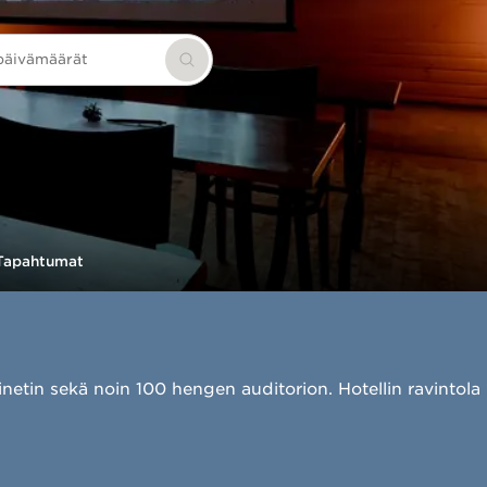
 päivämäärät
Hae
Tapahtumat
n sekä noin 100 hengen auditorion. Hotellin ravintola Pirt