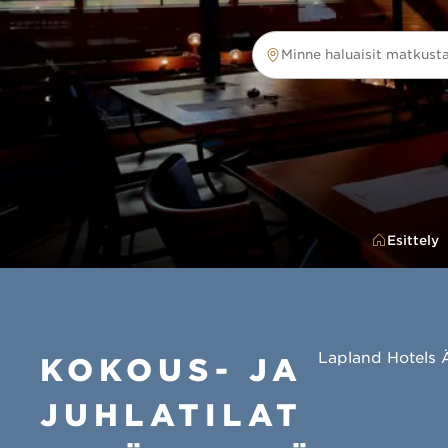
Minne haluaisit matkust
Minne haluaisit matkustaa?
Esittely
Lapland Hotels Ä
KOKOUS- JA
JUHLATILAT