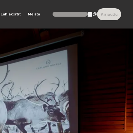
Lahjakortit
Meistä
Kirjaudu