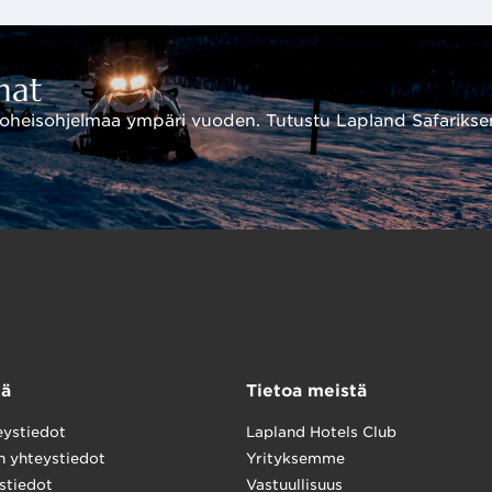
mat
i oheisohjelmaa ympäri vuoden. Tutustu Lapland Safarikse
 tilaisuuksiin.
tä
Tietoa meistä
eystiedot
Lapland Hotels Club
n yhteystiedot
Yrityksemme
stiedot
Vastuullisuus