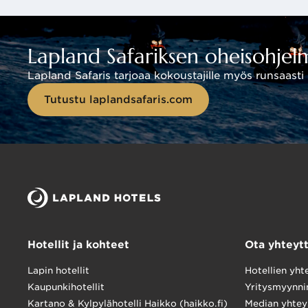
Lapland Safariksen oheisohjel
Lapland Safaris tarjoaa kokoustajille myös runsaast
Tutustu laplandsafaris.com
Auditorio
2
Auditorio (120 m
) soveltuu maksimissaan 120 hengen
Hotellit ja kohteet
Ota yhteyt
Varustelu:
datatykki
Lapin hotellit
Hotellien yht
valkokangas
Kaupunkihotellit
Yritysmyynni
fläppitaulu
Kartano & Kylpylähotelli Haikko (haikko.fi)
Median yhtey