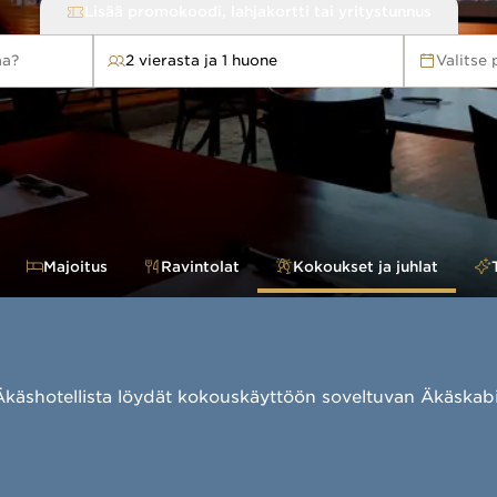
Lisää promokoodi, lahjakortti tai yritystunnus
aa?
2 vierasta ja 1 huone
Valitse
Majoitus
Ravintolat
Kokoukset ja juhlat
käshotellista löydät kokouskäyttöön soveltuvan Äkäskabineti