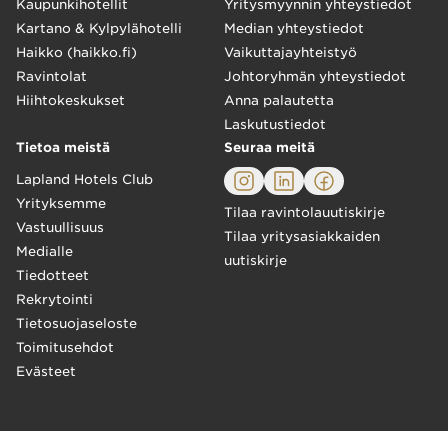
Kaupunkihotellit
Yritysmyynnin yhteystiedot
Kartano & Kylpylähotelli
Median yhteystiedot
Haikko (haikko.fi)
Vaikuttajayhteistyö
Ravintolat
Johtoryhmän yhteystiedot
Hiihtokeskukset
Anna palautetta
Laskutustiedot
Tietoa meistä
Seuraa meitä
Lapland Hotels Club
Yrityksemme
Tilaa ravintolauutiskirje
Vastuullisuus
Tilaa yritysasiakkaiden
Medialle
uutiskirje
Tiedotteet
Rekrytointi
Tietosuojaseloste
Toimitusehdot
Evästeet