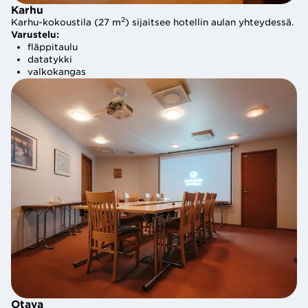
Karhu
Karhu
2
2
Karhu-kokoustila (27 m
) sijaitsee hotellin aulan yhteydessä. 
Karhu-kokoustila (27 m
) sijaitsee hotellin aulan yhteydessä. 
Varustelu:
Varustelu:
fläppitaulu
fläppitaulu
datatykki
datatykki
valkokangas
valkokangas
Otava 
Otava 