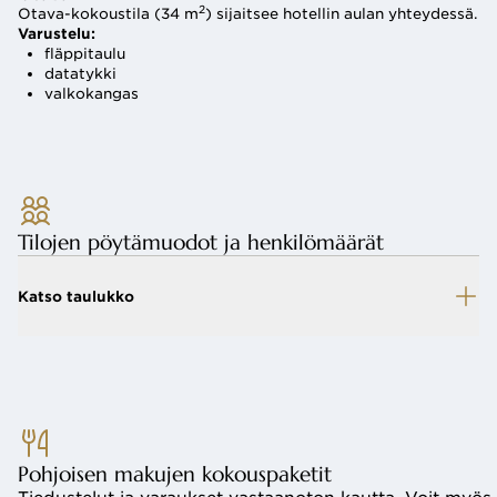
2
2
Otava-kokoustila (34 m
) sijaitsee hotellin aulan yhteydessä. 
Otava-kokoustila (34 m
) sijaitsee hotellin aulan yhteydessä. 
Varustelu:
Varustelu:
fläppitaulu
fläppitaulu
datatykki
datatykki
valkokangas
valkokangas
Tilojen pöytämuodot ja henkilömäärät
Katso taulukko
Pohjoisen makujen kokouspaketit 