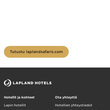
Lapland Safariksen oheisohjelmat
Lapland Safaris tarjoaa kokoustajille myös runsaasti oheisohj
Tutustu laplandsafaris.com
Hotellit ja kohteet
Ota yhteyttä
Lapin hotellit
Hotellien yhteystiedot