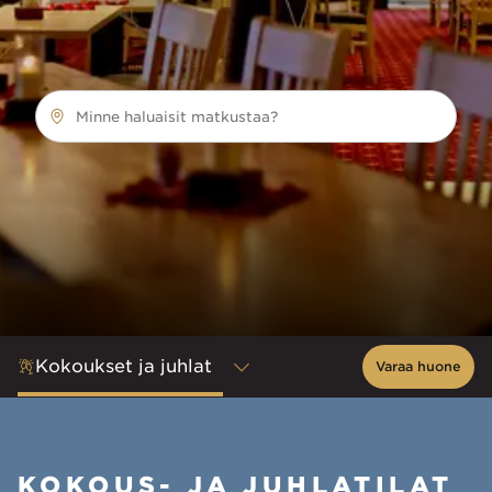
Minne haluaisit matkustaa?
Kokoukset ja juhlat
Varaa huone
KOKOUS- JA JUHLATILAT