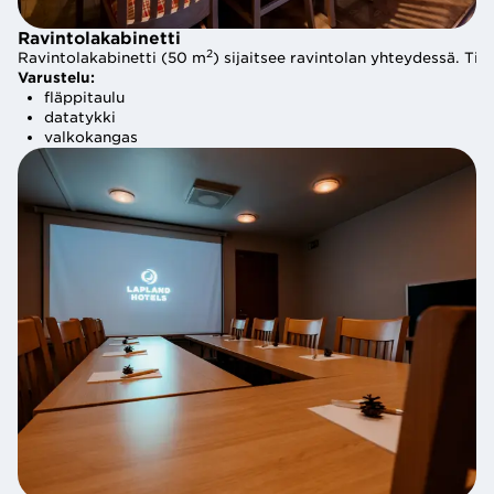
Ravintolakabinetti
Ravintolakabinetti
2
2
Ravintolakabinetti (50 m
) sijaitsee ravintolan yhteydessä. Tila
Ravintolakabinetti (50 m
) sijaitsee ravintolan yhteydessä. Tila
Varustelu:
Varustelu:
fläppitaulu
fläppitaulu
datatykki
datatykki
valkokangas
valkokangas