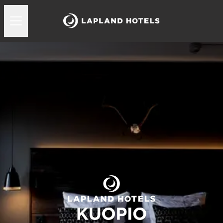
Lapland Hotels Kuopio huoneet