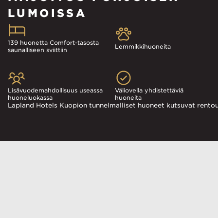
LUMOISSA
139 huonetta Comfort-tasosta
Lemmikkihuoneita
saunalliseen sviittiin
Lisävuodemahdollisuus useassa
Väliovella yhdistettäviä
huoneluokassa
huoneita
Lapland Hotels Kuopion tunnelmalliset huoneet kutsuvat rentout