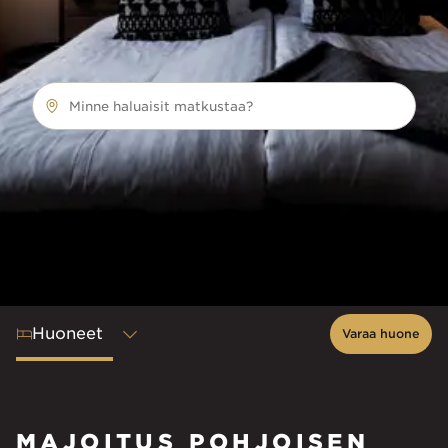
Minne haluaisit matkustaa?
Huoneet
Varaa huone
MAJOITUS POHJOISEN