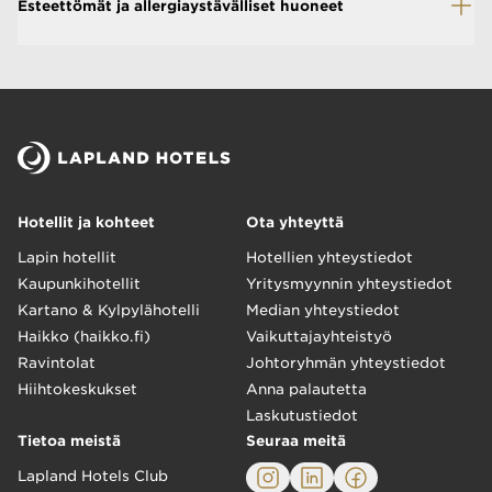
Esteettömät ja allergiaystävälliset huoneet
Hotellit ja kohteet
Ota yhteyttä
Lapin hotellit
Hotellien yhteystiedot
Kaupunkihotellit
Yritysmyynnin yhteystiedot
Kartano & Kylpylähotelli
Median yhteystiedot
Haikko (haikko.fi)
Vaikuttajayhteistyö
Ravintolat
Johtoryhmän yhteystiedot
Hiihtokeskukset
Anna palautetta
Laskutustiedot
Tietoa meistä
Seuraa meitä
Lapland Hotels Club