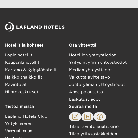
Hotellit ja kohteet
Ota yhteyttä
Lapin hotellit
Hotellien yhteystiedot
Kaupunkihotellit
Yritysmyynnin yhteystiedot
Kartano & Kylpylähotelli
Median yhteystiedot
Haikko (haikko.fi)
Vaikuttajayhteistyö
Ravintolat
Johtoryhmän yhteystiedot
Hiihtokeskukset
Anna palautetta
Laskutustiedot
Tietoa meistä
Seuraa meitä
Lapland Hotels Club
Yrityksemme
Tilaa ravintolauutiskirje
Vastuullisuus
Tilaa yritysasiakkaiden