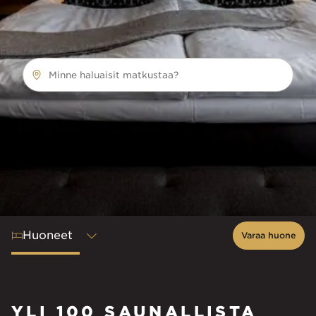
Minne haluaisit matkustaa?
Huoneet
Varaa huone
YLI 100 SAUNALLISTA