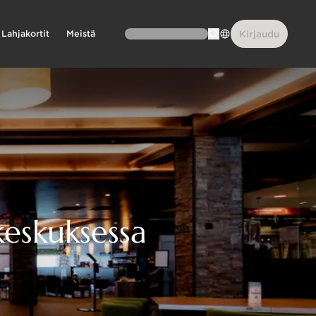
Lahjakortit
Meistä
Kirjaudu
keskuksessa