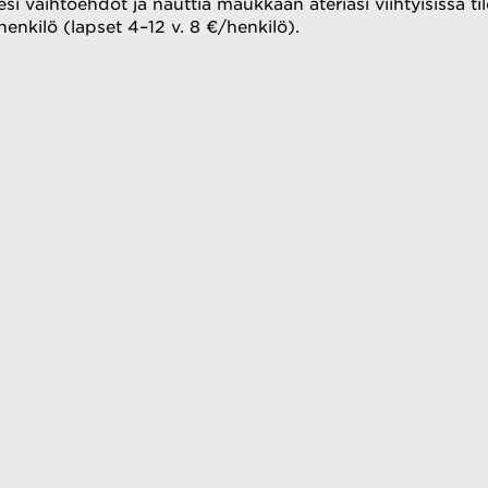
sesi vaihtoehdot ja nauttia maukkaan ateriasi viihtyisissä 
enkilö (lapset 4–12 v. 8 €/henkilö).