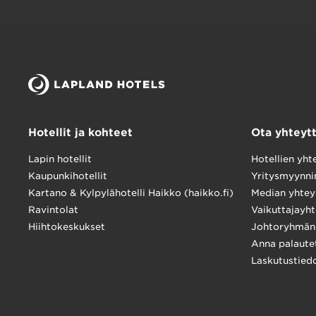
Hotellit ja kohteet
Ota yhteyt
Lapin hotellit
Hotellien yht
Kaupunkihotellit
Yritysmyynni
Kartano & Kylpylähotelli Haikko (haikko.fi)
Median yhtey
Ravintolat
Vaikuttajayht
Hiihtokeskukset
Johtoryhmän 
Anna palaute
Laskutustied