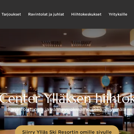
Tarjoukset
Ravintolat ja juhlat
Hiihtokeskukset
Yrityksille
 Center Ylläksen hiihto
Ravintolat, pub ja välinevuokraamo sekä -myymälä
Siirry Ylläs Ski Resortin omille sivulle