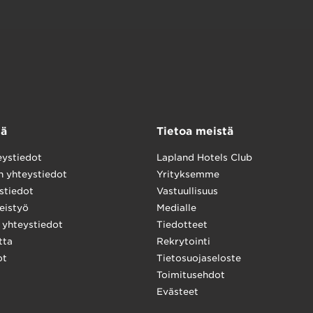
tä
Tietoa meistä
eystiedot
Lapland Hotels Club
n yhteystiedot
Yrityksemme
stiedot
Vastuullisuus
eistyö
Medialle
yhteystiedot
Tiedotteet
tta
Rekrytointi
ot
Tietosuojaseloste
Toimitusehdot
Evästeet