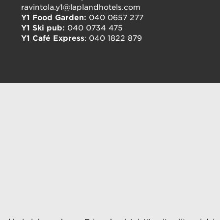
ravintola.y1@laplandhotels.com
Y1 Food Garden:
 040 0657 277
Y1 Ski pub: 
040 0734 475
Y1 Café Express
: 040 1822 879