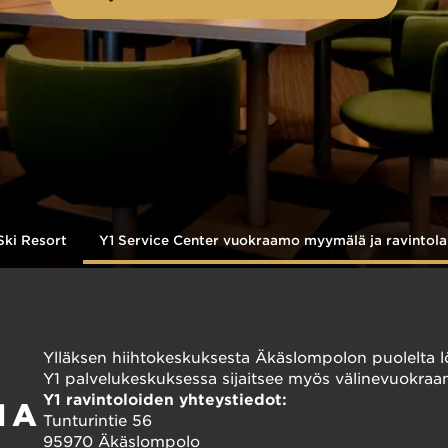
Ski Resort
Y1 Service Center vuokraamo myymälä ja ravintol
Ylläksen hiihtokeskuksesta Äkäslompolon puolelta lö
Y1 palvelukeskuksessa sijaitsee myös välinevuokra
Y1 ravintoloiden yhteystiedot:
MA
Tunturintie 56
95970 Äkäslompolo