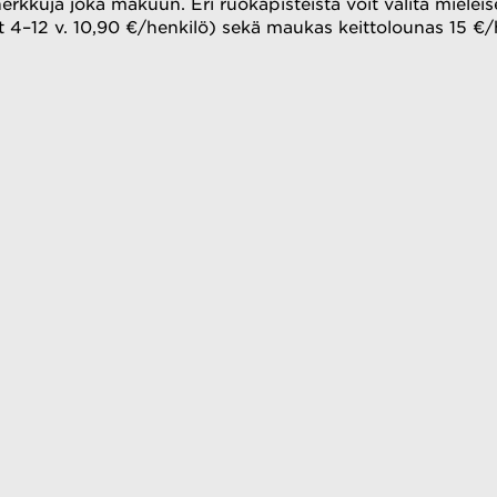
erkkuja joka makuun. Eri ruokapisteistä voit valita mielei
t 4–12 v. 10,90 €/henkilö) sekä maukas keittolounas 15 €/h