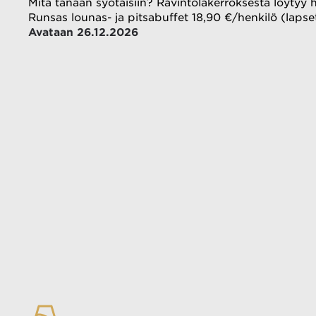
Mitä tänään syötäisiin? Ravintolakerroksesta löytyy h
Runsas lounas- ja pitsabuffet 18,90 €/henkilö (lapse
Avataan 26.12.2026