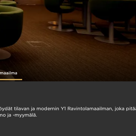
amaailma
ydät tilavan ja modernin Y1 Ravintolamaailman, joka pitää
amo ja -myymälä.