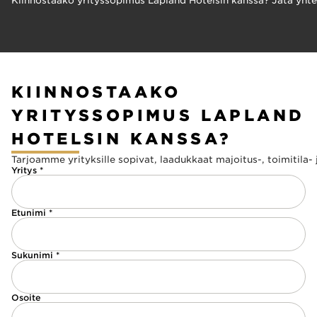
Kiinnostaako yrityssopimus Lapland Hotelsin kanssa? Jätä yhte
KIINNOSTAAKO
YRITYSSOPIMUS LAPLAND
HOTELSIN KANSSA?
Tarjoamme yrityksille sopivat, laadukkaat majoitus-, toimitila-
Yritys *
Etunimi *
Sukunimi *
Osoite