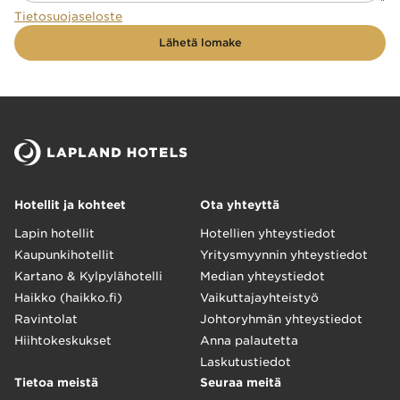
Tietosuojaseloste
Lähetä lomake
Hotellit ja kohteet
Ota yhteyttä
Lapin hotellit
Hotellien yhteystiedot
Kaupunkihotellit
Yritysmyynnin yhteystiedot
Kartano & Kylpylähotelli
Median yhteystiedot
Haikko (haikko.fi)
Vaikuttajayhteistyö
Ravintolat
Johtoryhmän yhteystiedot
Hiihtokeskukset
Anna palautetta
Laskutustiedot
Tietoa meistä
Seuraa meitä