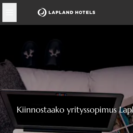
Kiinnostaako yrityssopimus Lap