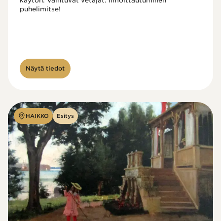
käytön. Vaihtuvat vetäjät. Ilmoittautuminen 
puhelimitse!

Näytä tiedot
HAIKKO
Esitys