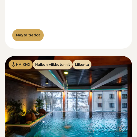
Näytä tiedot
HAIKKO
Haikon viikkotunnit
Liikunta