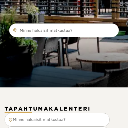
Minne haluaisit matkustaa?
TAPAHTUMAKALENTERI
Minne haluaisit matkustaa?
Minne haluaisit matkustaa?