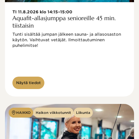
TI 11.8.2026 klo 14:15–15:00
Aquafit-allasjumppa senioreille 45 min.
tiistaisin
Tunti sisältää jumpan jälkeen sauna- ja allasosaston 
käytön. Vaihtuvat vetäjät. Ilmoittautuminen 
puhelimitse!

Näytä tiedot
HAIKKO
Haikon viikkotunnit
Liikunta