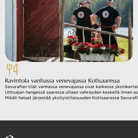
Ravintola vanhassa venevajassa Kotisaaressa
Savuraflan tilat vanhassa venevajassa ovat kaikessa yksinkerta
Uittoajan hengessä saaressa ollaan vehreyden keskellä ilman asfa
Mikäli haluat järjestää yksityistilaisuuden Kotisaaressa Savura