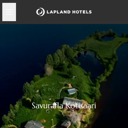
Savurafla Kotisaari