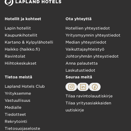
Hotellit ja kohteet
Ota yhteyttä
Lapin hotellit
Hotellien yhteystiedot
Kaupunkihotellit
Yritysmyynnin yhteystiedot
Kartano & Kylpylähotelli
Median yhteystiedot
Haikko (haikko.fi)
Vaikuttajayhteistyö
Ravintolat
Johtoryhmän yhteystiedot
Hiihtokeskukset
Anna palautetta
Laskutustiedot
Tietoa meistä
Seuraa meitä
Lapland Hotels Club
Yrityksemme
Tilaa ravintolauutiskirje
Vastuullisuus
Tilaa yritysasiakkaiden
Medialle
uutiskirje
Tiedotteet
Rekrytointi
Tietosuojaseloste