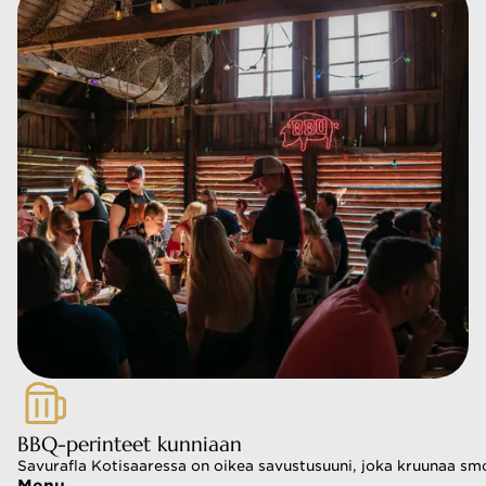
BBQ-perinteet kunniaan
Savurafla Kotisaaressa on oikea savustusuuni, joka kruunaa smo