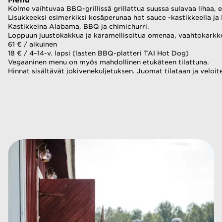
Menu 
Kolme vaihtuvaa BBQ-grillissä grillattua suussa sulavaa lihaa, e
Lisukkeeksi esimerkiksi kesäperunaa hot sauce -kastikkeella ja
Kastikkeina Alabama, BBQ ja chimichurri.
Loppuun juustokakkua ja karamellisoitua omenaa, vaahtokarkk
61 € / aikuinen 
18 € / 4–14-v. lapsi (lasten BBQ-platteri TAI Hot Dog) 
Vegaaninen menu on myös mahdollinen etukäteen tilattuna. 
Hinnat sisältävät jokivenekuljetuksen. Juomat tilataan ja veloit