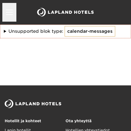
Unsupported blok type:
calendar-messages
Hotellit ja kohteet
Ota yhteyttä
Lapin hotellit
Hotellien yhteystiedot