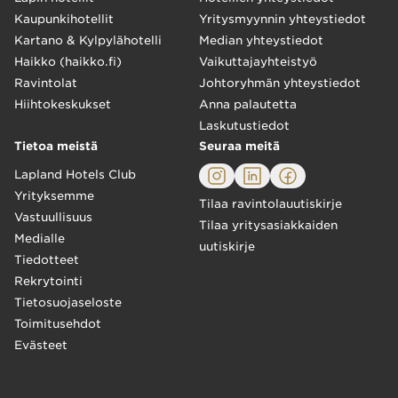
Kaupunkihotellit
Yritysmyynnin yhteystiedot
Kartano & Kylpylähotelli
Median yhteystiedot
Haikko (haikko.fi)
Vaikuttajayhteistyö
Ravintolat
Johtoryhmän yhteystiedot
Hiihtokeskukset
Anna palautetta
Laskutustiedot
Tietoa meistä
Seuraa meitä
Lapland Hotels Club
Yrityksemme
Tilaa ravintolauutiskirje
Vastuullisuus
Tilaa yritysasiakkaiden
Medialle
uutiskirje
Tiedotteet
Rekrytointi
Tietosuojaseloste
Toimitusehdot
Evästeet