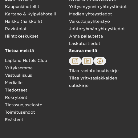
Kaupunkihotellit
Yritysmyynnin yhteystiedot
Kartano & Kylpylähotelli
Median yhteystiedot
Haikko (haikko.fi)
Vaikuttajayhteistyö
Ravintolat
Johtoryhmän yhteystiedot
Hiihtokeskukset
Anna palautetta
Laskutustiedot
Tietoa meistä
Seuraa meitä
Lapland Hotels Club
Yrityksemme
Tilaa ravintolauutiskirje
Vastuullisuus
Tilaa yritysasiakkaiden
Medialle
uutiskirje
Tiedotteet
Rekrytointi
Tietosuojaseloste
Toimitusehdot
Evästeet