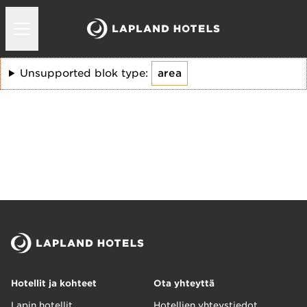
Unsupported blok type:
area
Hotellit ja kohteet
Ota yhteyttä
Lapin hotellit
Hotellien yhteystiedot