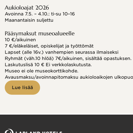
Aukioloajat 2026
Avoinna 7.5. – 4.10.: ti-su 10–16
Maanantaisin suljettu
Pääsymaksut museoalueelle
10 €/aikuinen
7 €/eläkeläiset, opiskelijat ja työttömät
Lapset (alle 16v.) vanhempien seurassa ilmaiseksi
Ryhmät (väh.10 hlöä) 7€/aikuinen, sisältää opastuksen.
Laskutuslisä 10 € Ei verkkolaskutusta.
Museo ei ole museokorttikohde.
Avausmaksu/avoinnapitomaksu aukioloaikojen ulkopuole
Lue lisää