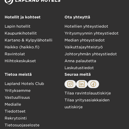
Hotellit ja kohteet
Ota yhteyttä
Lapin hotellit
Hotellien yhteystiedot
Kaupunkihotellit
Yritysmyynnin yhteystiedot
Kartano & Kylpylähotelli
Median yhteystiedot
Haikko (haikko.fi)
Vaikuttajayhteistyö
Ravintolat
Johtoryhmän yhteystiedot
Hiihtokeskukset
Anna palautetta
Laskutustiedot
Tietoa meistä
Seuraa meitä
Lapland Hotels Club
Yrityksemme
Tilaa ravintolauutiskirje
Vastuullisuus
Tilaa yritysasiakkaiden
Medialle
uutiskirje
Tiedotteet
Rekrytointi
Tietosuojaseloste