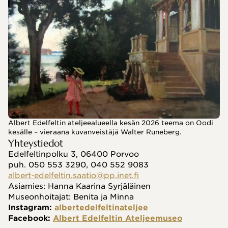
Albert Edelfeltin ateljeealueella kesän 2026 teema on Oodi
kesälle – vieraana kuvanveistäjä Walter Runeberg.
Yhteystiedot
Edelfeltinpolku 3, 06400 Porvoo
puh. 050 553 3290, 040 552 9083
albert-edelfeltin.saatio@pp.inet.fi
Asiamies: Hanna Kaarina Syrjäläinen
Museonhoitajat: Benita ja Minna
Instagram: 
albertedelfeltinateljee
Facebook: 
Albert Edelfeltin Ateljeemuseo