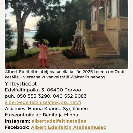
Albert Edelfeltin ateljeealueella kesän 2026 teema on Oodi
kesälle – vieraana kuvanveistäjä Walter Runeberg.
Yhteystiedot
Edelfeltinpolku 3, 06400 Porvoo
puh. 050 553 3290, 040 552 9083
albert-edelfeltin.saatio@pp.inet.fi
Asiamies: Hanna Kaarina Syrjäläinen
Museonhoitajat: Benita ja Minna
Instagram: 
albertedelfeltinateljee
Facebook: 
Albert Edelfeltin Ateljeemuseo