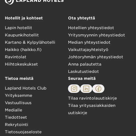
Hotellit ja kohteet
Ota yhteyttä
Lapin hotellit
Hotellien yhteystiedot
Kaupunkihotellit
Yritysmyynnin yhteystiedot
Kartano & Kylpylähotelli
Median yhteystiedot
Haikko (haikko.fi)
Vaikuttajayhteistyö
Ravintolat
Johtoryhmän yhteystiedot
Hiihtokeskukset
Anna palautetta
Laskutustiedot
Tietoa meistä
Seuraa meitä
Lapland Hotels Club
Yrityksemme
Tilaa ravintolauutiskirje
Vastuullisuus
Tilaa yritysasiakkaiden
Medialle
uutiskirje
Tiedotteet
Rekrytointi
Tietosuojaseloste