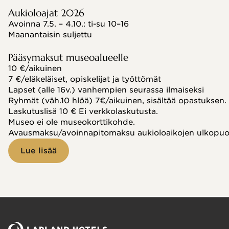
Aukioloajat 2026
Avoinna 7.5. – 4.10.: ti-su 10–16
Maanantaisin suljettu
Pääsymaksut museoalueelle
10 €/aikuinen
7 €/eläkeläiset, opiskelijat ja työttömät
Lapset (alle 16v.) vanhempien seurassa ilmaiseksi
Ryhmät (väh.10 hlöä) 7€/aikuinen, sisältää opastuksen.
Laskutuslisä 10 € Ei verkkolaskutusta.
Museo ei ole museokorttikohde.
Avausmaksu/avoinnapitomaksu aukioloaikojen ulkopuole
Lue lisää