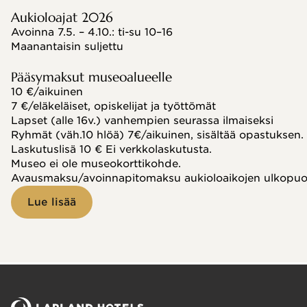
Aukioloajat 2026
Avoinna 7.5. – 4.10.: ti-su 10–16
Maanantaisin suljettu
Pääsymaksut museoalueelle
10 €/aikuinen
7 €/eläkeläiset, opiskelijat ja työttömät
Lapset (alle 16v.) vanhempien seurassa ilmaiseksi
Ryhmät (väh.10 hlöä) 7€/aikuinen, sisältää opastuksen.
Laskutuslisä 10 € Ei verkkolaskutusta.
Museo ei ole museokorttikohde.
Avausmaksu/avoinnapitomaksu aukioloaikojen ulkopuole
Lue lisää