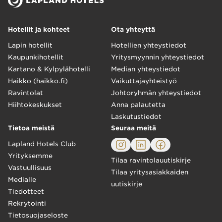
Hotellit ja kohteet
Ota yhteyttä
Lapin hotellit
Hotellien yhteystiedot
Kaupunkihotellit
Yritysmyynnin yhteystiedot
Kartano & Kylpylähotelli
Median yhteystiedot
Haikko (haikko.fi)
Vaikuttajayhteistyö
Ravintolat
Johtoryhmän yhteystiedot
Hiihtokeskukset
Anna palautetta
Laskutustiedot
Tietoa meistä
Seuraa meitä
Lapland Hotels Club
Yrityksemme
Tilaa ravintolauutiskirje
Vastuullisuus
Tilaa yritysasiakkaiden
Medialle
uutiskirje
Tiedotteet
Rekrytointi
Tietosuojaseloste