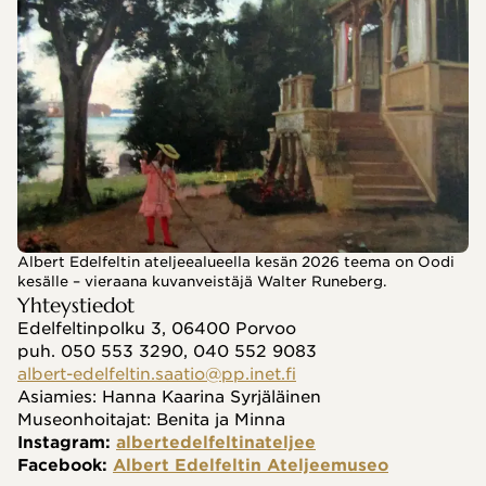
Albert Edelfeltin ateljeealueella kesän 2026 teema on Oodi
kesälle – vieraana kuvanveistäjä Walter Runeberg.
Yhteystiedot
Edelfeltinpolku 3, 06400 Porvoo
puh. 050 553 3290, 040 552 9083
albert-edelfeltin.saatio@pp.inet.fi
Asiamies: Hanna Kaarina Syrjäläinen
Museonhoitajat: Benita ja Minna
Instagram: 
albertedelfeltinateljee
Facebook: 
Albert Edelfeltin Ateljeemuseo