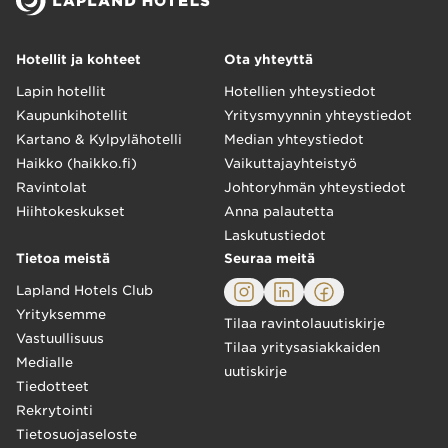
Hotellit ja kohteet
Ota yhteyttä
Lapin hotellit
Hotellien yhteystiedot
Kaupunkihotellit
Yritysmyynnin yhteystiedot
Kartano & Kylpylähotelli
Median yhteystiedot
Haikko (haikko.fi)
Vaikuttajayhteistyö
Ravintolat
Johtoryhmän yhteystiedot
Hiihtokeskukset
Anna palautetta
Laskutustiedot
Tietoa meistä
Seuraa meitä
Lapland Hotels Club
Yrityksemme
Tilaa ravintolauutiskirje
Vastuullisuus
Tilaa yritysasiakkaiden
Medialle
uutiskirje
Tiedotteet
Rekrytointi
Tietosuojaseloste