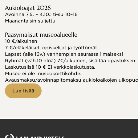
Aukioloajat 2026
Avoinna 7.5. – 4.10.: ti-su 10–16
Maanantaisin suljettu
Pääsymaksut museoalueelle
10 €/aikuinen
7 €/eläkeläiset, opiskelijat ja työttömät
Lapset (alle 16v.) vanhempien seurassa ilmaiseksi
Ryhmät (väh.10 hlöä) 7€/aikuinen, sisältää opastuksen.
Laskutuslisä 10 € Ei verkkolaskutusta.
Museo ei ole museokorttikohde.
Avausmaksu/avoinnapitomaksu aukioloaikojen ulkopuole
Lue lisää