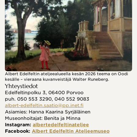
Albert Edelfeltin ateljeealueella kesän 2026 teema on Oodi
kesälle – vieraana kuvanveistäjä Walter Runeberg.
Yhteystiedot
Edelfeltinpolku 3, 06400 Porvoo
puh. 050 553 3290, 040 552 9083
albert-edelfeltin.saatio@pp.inet.fi
Asiamies: Hanna Kaarina Syrjäläinen
Museonhoitajat: Benita ja Minna
Instagram: 
albertedelfeltinateljee
Facebook: 
Albert Edelfeltin Ateljeemuseo