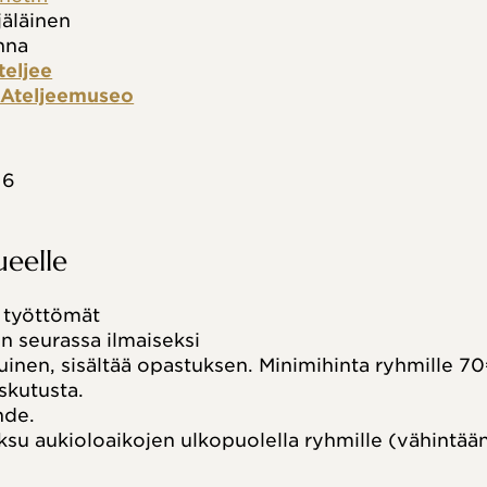
jäläinen
nna
teljee
n Ateljeemuseo
16
eelle
a työttömät
n seurassa ilmaiseksi
inen, sisältää opastuksen. Minimihinta ryhmille 70
skutusta.
hde.
 aukioloaikojen ulkopuolella ryhmille (vähintään