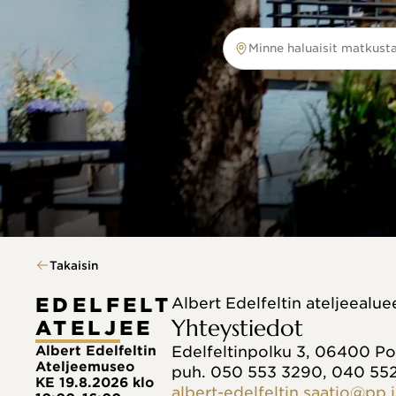
Minne haluaisit matkust
Minne haluaisit matkustaa?
Takaisin
EDELFELT
Albert Edelfeltin ateljeealu
Yhteystiedot
ATELJEE
Albert Edelfeltin
Edelfeltinpolku 3, 06400 P
Ateljeemuseo
puh. 050 553 3290, 040 55
KE 19.8.2026 klo
albert-edelfeltin.saatio@pp.i