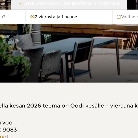
Lisää promokoodi, lahjakortti tai yritystunnus
aa?
2 vierasta ja 1 huone
Valitse
eella kesän 2026 teema on Oodi kesälle – vieraana
orvoo
2 9083
net.fi