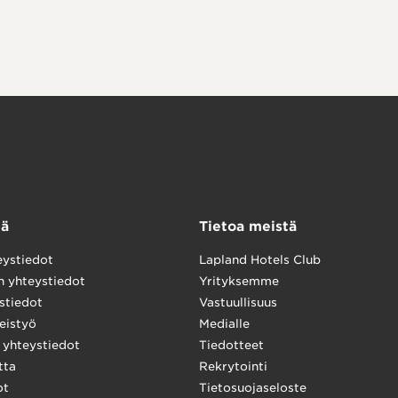
tä
Tietoa meistä
eystiedot
Lapland Hotels Club
n yhteystiedot
Yrityksemme
stiedot
Vastuullisuus
eistyö
Medialle
yhteystiedot
Tiedotteet
tta
Rekrytointi
ot
Tietosuojaseloste