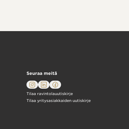
Seuraa meitä
Tilaa ravintolauutiskirje
Tilaa yritysasiakkaiden uutiskirje