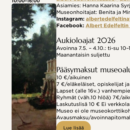
10:00–16:00
Asiamies: Hanna Kaarina Syr
Museonhoitajat: Benita ja Mi
Instagram: 
albertedelfeltina
Facebook: 
Albert Edelfelti
Aukioloajat 2026
Avoinna 7.5. – 4.10.: ti-su 10–
Maanantaisin suljettu
Pääsymaksut museoalu
10 €/aikuinen
7 €/eläkeläiset, opiskelijat j
Lapset (alle 16v.) vanhempie
Ryhmät (väh.10 hlöä) 7€/aiku
Laskutuslisä 10 € Ei verkkola
Museo ei ole museokorttiko
Avausmaksu/avoinnapitomaksu
Lue lisää