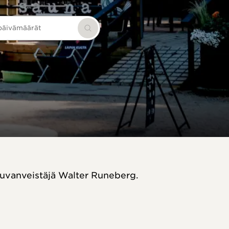
 päivämäärät
Hae
 kuvanveistäjä Walter Runeberg.