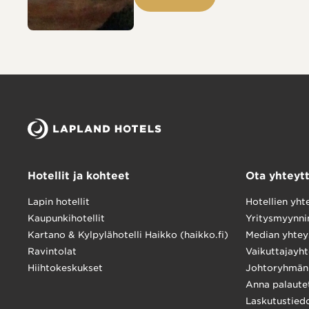
Hotellit ja kohteet
Ota yhteyt
Lapin hotellit
Hotellien yht
Kaupunkihotellit
Yritysmyynni
Kartano & Kylpylähotelli Haikko (haikko.fi)
Median yhtey
Ravintolat
Vaikuttajayht
Hiihtokeskukset
Johtoryhmän 
Anna palaute
Laskutustied