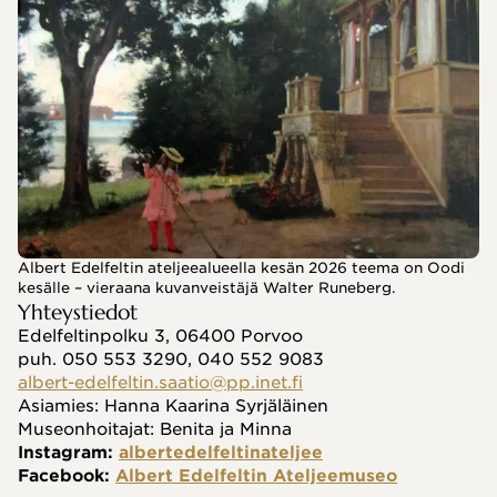
Albert Edelfeltin ateljeealueella kesän 2026 teema on Oodi
kesälle – vieraana kuvanveistäjä Walter Runeberg.
Yhteystiedot
Edelfeltinpolku 3, 06400 Porvoo
puh. 050 553 3290, 040 552 9083
albert-edelfeltin.saatio@pp.inet.fi
Asiamies: Hanna Kaarina Syrjäläinen
Museonhoitajat: Benita ja Minna
Instagram: 
albertedelfeltinateljee
Facebook: 
Albert Edelfeltin Ateljeemuseo