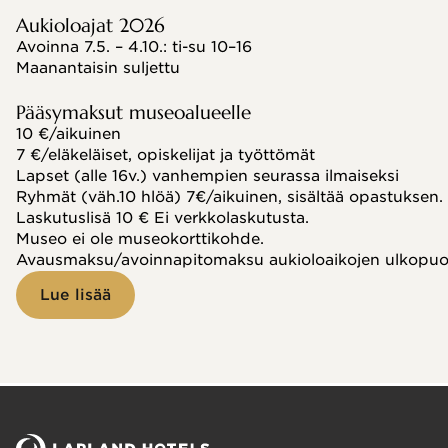
Aukioloajat 2026
Avoinna 7.5. – 4.10.: ti-su 10–16
Maanantaisin suljettu
Pääsymaksut museoalueelle
10 €/aikuinen
7 €/eläkeläiset, opiskelijat ja työttömät
Lapset (alle 16v.) vanhempien seurassa ilmaiseksi
Ryhmät (väh.10 hlöä) 7€/aikuinen, sisältää opastuksen.
Laskutuslisä 10 € Ei verkkolaskutusta.
Museo ei ole museokorttikohde.
Avausmaksu/avoinnapitomaksu aukioloaikojen ulkopuole
Lue lisää