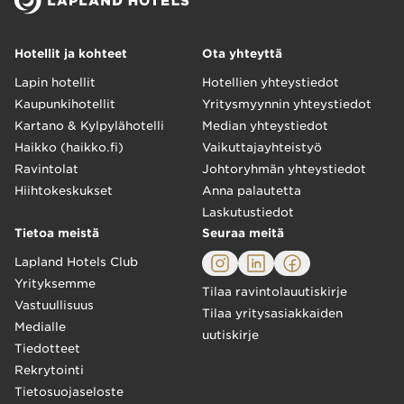
Hotellit ja kohteet
Ota yhteyttä
Lapin hotellit
Hotellien yhteystiedot
Kaupunkihotellit
Yritysmyynnin yhteystiedot
Kartano & Kylpylähotelli
Median yhteystiedot
Haikko (haikko.fi)
Vaikuttajayhteistyö
Ravintolat
Johtoryhmän yhteystiedot
Hiihtokeskukset
Anna palautetta
Laskutustiedot
Tietoa meistä
Seuraa meitä
Lapland Hotels Club
Yrityksemme
Tilaa ravintolauutiskirje
Vastuullisuus
Tilaa yritysasiakkaiden
Medialle
uutiskirje
Tiedotteet
Rekrytointi
Tietosuojaseloste