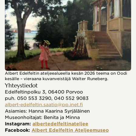
Albert Edelfeltin ateljeealueella kesän 2026 teema on Oodi
kesälle – vieraana kuvanveistäjä Walter Runeberg.
Yhteystiedot
Edelfeltinpolku 3, 06400 Porvoo
puh. 050 553 3290, 040 552 9083
albert-edelfeltin.saatio@pp.inet.fi
Asiamies: Hanna Kaarina Syrjäläinen
Museonhoitajat: Benita ja Minna
Instagram: 
albertedelfeltinateljee
Facebook: 
Albert Edelfeltin Ateljeemuseo