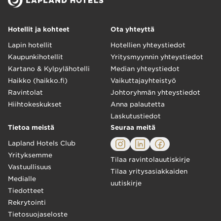
Hotellit ja kohteet
Ota yhteyttä
Lapin hotellit
Hotellien yhteystiedot
Kaupunkihotellit
Yritysmyynnin yhteystiedot
Kartano & Kylpylähotelli
Median yhteystiedot
Haikko (haikko.fi)
Vaikuttajayhteistyö
Ravintolat
Johtoryhmän yhteystiedot
Hiihtokeskukset
Anna palautetta
Laskutustiedot
Tietoa meistä
Seuraa meitä
Lapland Hotels Club
Yrityksemme
Tilaa ravintolauutiskirje
Vastuullisuus
Tilaa yritysasiakkaiden
Medialle
uutiskirje
Tiedotteet
Rekrytointi
Tietosuojaseloste