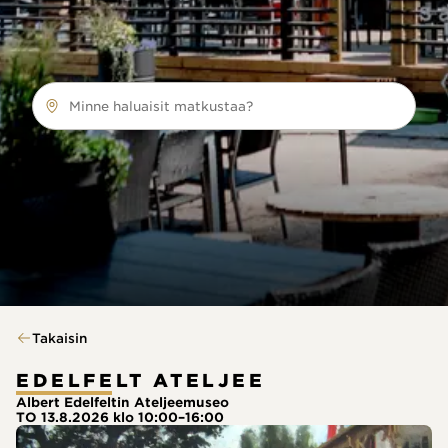
Minne haluaisit matkustaa?
Takaisin
EDELFELT ATELJEE
Albert Edelfeltin Ateljeemuseo
TO 13.8.2026 klo 10:00–16:00