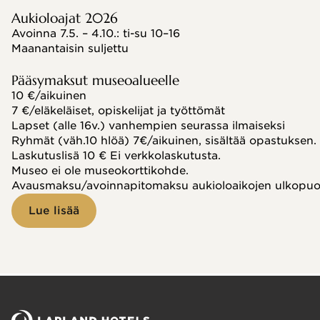
Aukioloajat 2026
Avoinna 7.5. – 4.10.: ti-su 10–16
Maanantaisin suljettu
Pääsymaksut museoalueelle
10 €/aikuinen
7 €/eläkeläiset, opiskelijat ja työttömät
Lapset (alle 16v.) vanhempien seurassa ilmaiseksi
Ryhmät (väh.10 hlöä) 7€/aikuinen, sisältää opastuksen.
Laskutuslisä 10 € Ei verkkolaskutusta.
Museo ei ole museokorttikohde.
Avausmaksu/avoinnapitomaksu aukioloaikojen ulkopuole
Lue lisää