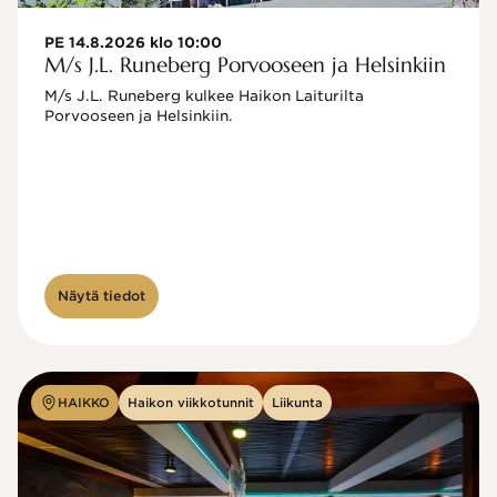
PE 14.8.2026 klo 10:00
M/s J.L. Runeberg Porvooseen ja Helsinkiin
M/s J.L. Runeberg kulkee Haikon Laiturilta 
Porvooseen ja Helsinkiin. 

Näytä tiedot
HAIKKO
Haikon viikkotunnit
Liikunta