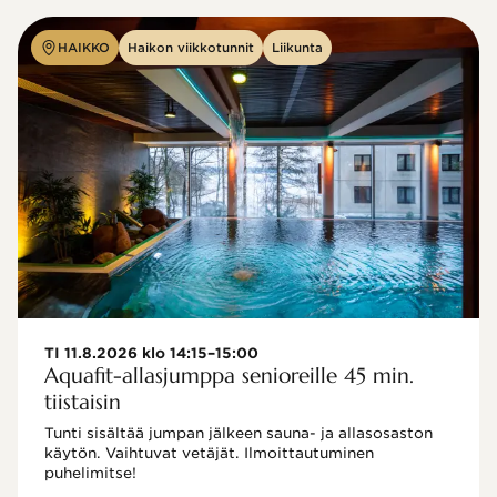
HAIKKO
Haikon viikkotunnit
Liikunta
TI 11.8.2026 klo 14:15–15:00
Aquafit-allasjumppa senioreille 45 min.
tiistaisin
Tunti sisältää jumpan jälkeen sauna- ja allasosaston 
käytön. Vaihtuvat vetäjät. Ilmoittautuminen 
puhelimitse!
