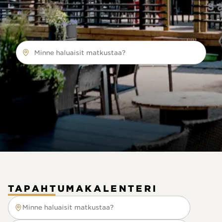
Minne haluaisit matkustaa?
TAPAHTUMAKALENTERI
Minne haluaisit matkustaa?
Minne haluaisit matkustaa?