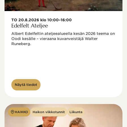
TO 20.8.2026 klo 10:00–16:00
Edelfelt Ateljee
Albert Edelfeltin ateljeealueella kesän 2026 teema on 
Oodi kesälle – vieraana kuvanveistäjä Walter 
Runeberg. 
Näytä tiedot
HAIKKO
Haikon viikkotunnit
Liikunta