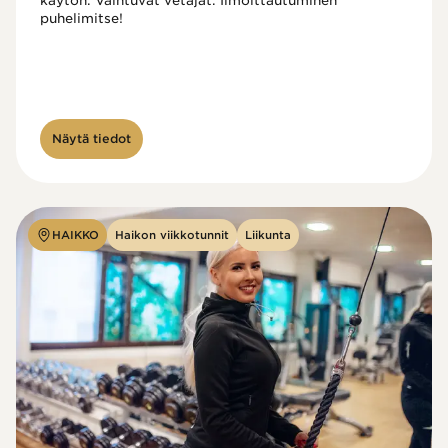
käytön. Vaihtuvat vetäjät. Ilmoittautuminen 
puhelimitse!

Näytä tiedot
HAIKKO
Haikon viikkotunnit
Liikunta