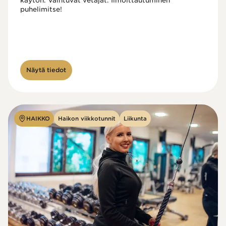
käytön. Vaihtuvat vetäjät. Ilmoittautuminen 
puhelimitse!

Näytä tiedot
HAIKKO
Haikon viikkotunnit
Liikunta