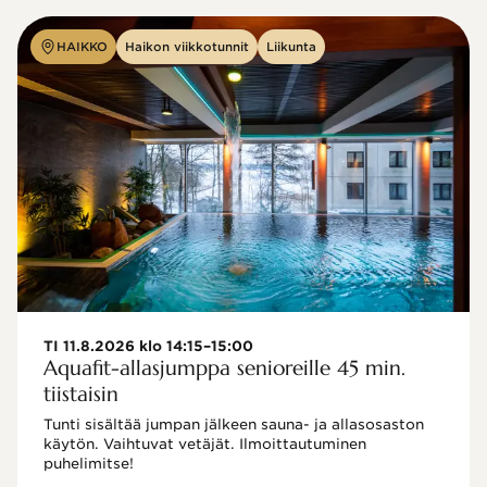
HAIKKO
Haikon viikkotunnit
Liikunta
TI 11.8.2026 klo 14:15–15:00
Aquafit-allasjumppa senioreille 45 min.
tiistaisin
Tunti sisältää jumpan jälkeen sauna- ja allasosaston 
käytön. Vaihtuvat vetäjät. Ilmoittautuminen 
puhelimitse!
