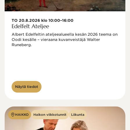
TO 20.8.2026 klo 10:00–16:00
Edelfelt Ateljee
Albert Edelfeltin ateljeealueella kesän 2026 teema on 
Oodi kesälle – vieraana kuvanveistäjä Walter 
Runeberg. 
Näytä tiedot
HAIKKO
Haikon viikkotunnit
Liikunta