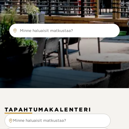
Minne haluaisit matkustaa?
TAPAHTUMAKALENTERI
Minne haluaisit matkustaa?
Minne haluaisit matkustaa?