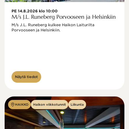
PE 14.8.2026 klo 10:00
M/s J.L. Runeberg Porvooseen ja Helsinkiin
M/s J.L. Runeberg kulkee Haikon Laiturilta 
Porvooseen ja Helsinkiin. 

Näytä tiedot
HAIKKO
Haikon viikkotunnit
Liikunta