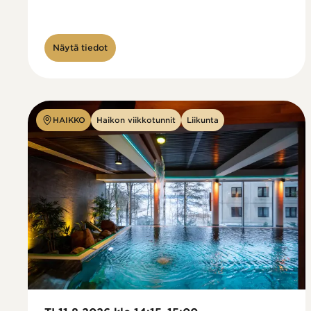
Näytä tiedot
HAIKKO
Haikon viikkotunnit
Liikunta