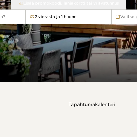
Lisää promokoodi, lahjakortti tai yritystunnus
aa?
2 vierasta ja 1 huone
Valitse
Tapahtumakalenteri