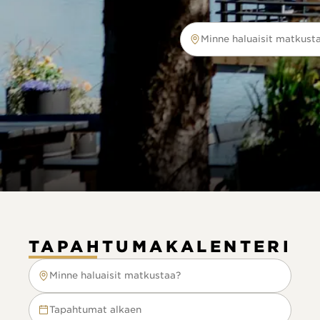
Minne haluaisit matkust
Minne haluaisit matkustaa?
TAPAHTUMAKALENTERI
Minne haluaisit matkustaa?
Minne haluaisit matkustaa?
Tapahtumat alkaen