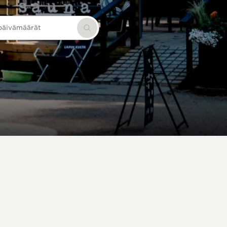
 päivämäärät
Hae