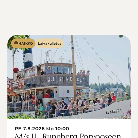
HAIKKO
Laivakuljetus
PE 7.8.2026 klo 10:00
M/s J.L. Runeberg Porvooseen