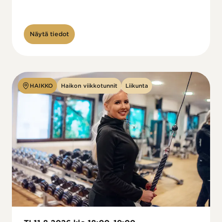
Näytä tiedot
HAIKKO
Haikon viikkotunnit
Liikunta