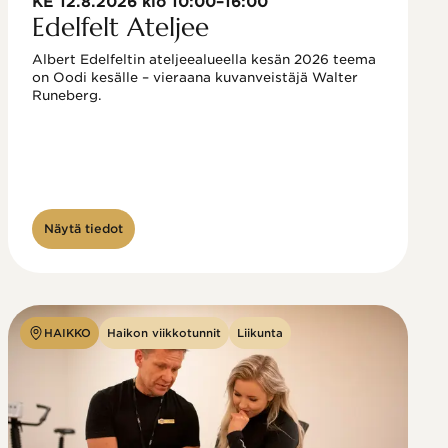
KE 12.8.2026 klo 10:00–16:00
Edelfelt Ateljee
Albert Edelfeltin ateljeealueella kesän 2026 teema 
on Oodi kesälle – vieraana kuvanveistäjä Walter 
Runeberg. 
Näytä tiedot
HAIKKO
Haikon viikkotunnit
Liikunta