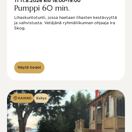
TI 11.8.2026 klo 18:00–19:00
Pumppi 60 min.
Lihaskuntotunti, jossa haetaan lihasten kestävyyttä 
ja vahvistusta. Vetäjänä ryhmäliikunnan ohjaaja Ira 
Skog.
Näytä tiedot
HAIKKO
Esitys