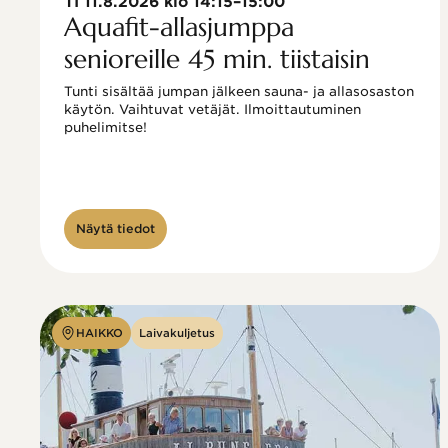
TI 11.8.2026 klo 14:15–15:00
Aquafit-allasjumppa
senioreille 45 min. tiistaisin
Tunti sisältää jumpan jälkeen sauna- ja allasosaston 
käytön. Vaihtuvat vetäjät. Ilmoittautuminen 
puhelimitse!

Näytä tiedot
HAIKKO
Laivakuljetus