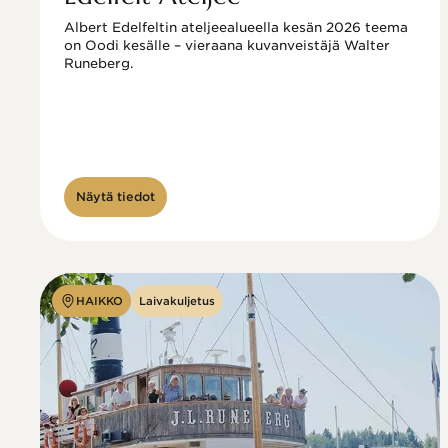
Albert Edelfeltin ateljeealueella kesän 2026 teema 
on Oodi kesälle – vieraana kuvanveistäjä Walter 
Runeberg. 
Näytä tiedot
HAIKKO
Laivakuljetus