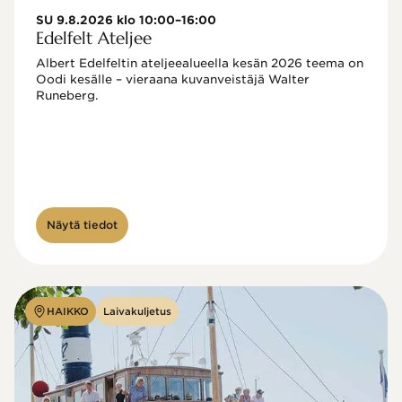
SU 9.8.2026 klo 10:00–16:00
Edelfelt Ateljee
Albert Edelfeltin ateljeealueella kesän 2026 teema on 
Oodi kesälle – vieraana kuvanveistäjä Walter 
Runeberg. 
Näytä tiedot
HAIKKO
Laivakuljetus