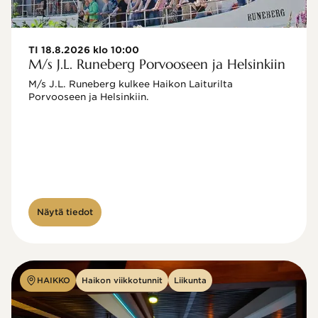
TI 18.8.2026 klo 10:00
M/s J.L. Runeberg Porvooseen ja Helsinkiin
M/s J.L. Runeberg kulkee Haikon Laiturilta 
Porvooseen ja Helsinkiin. 

Näytä tiedot
HAIKKO
Haikon viikkotunnit
Liikunta