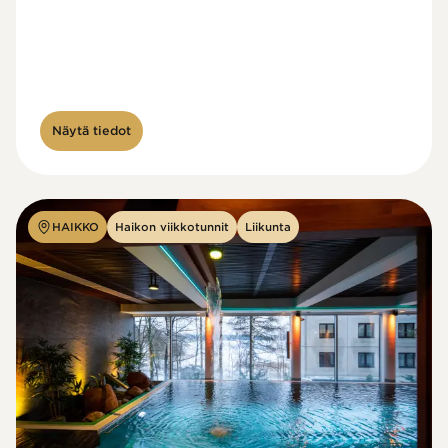
Näytä tiedot
HAIKKO
Haikon viikkotunnit
Liikunta