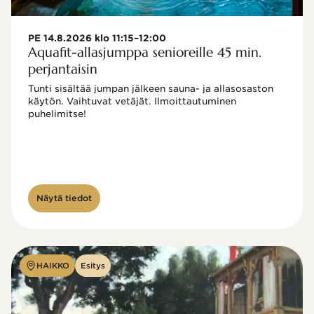
PE 14.8.2026 klo 11:15–12:00
Aquafit-allasjumppa senioreille 45 min.
perjantaisin
Tunti sisältää jumpan jälkeen sauna- ja allasosaston 
käytön. Vaihtuvat vetäjät. Ilmoittautuminen 
puhelimitse!

Näytä tiedot
HAIKKO
Esitys