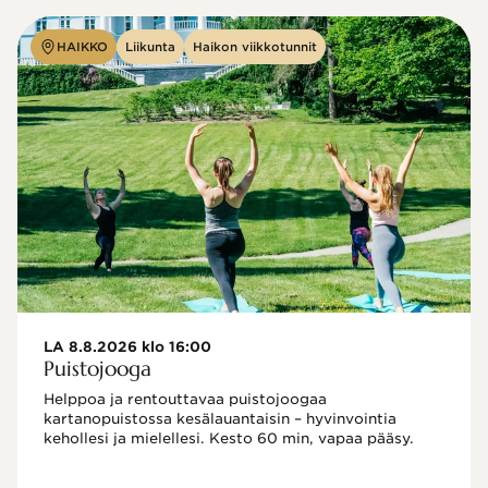
HAIKKO
Liikunta
Haikon viikkotunnit
LA 8.8.2026 klo 16:00
Puistojooga
Helppoa ja rentouttavaa puistojoogaa 
kartanopuistossa kesälauantaisin – hyvinvointia 
kehollesi ja mielellesi. Kesto 60 min, vapaa pääsy.