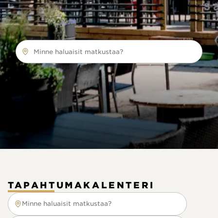
Minne haluaisit matkustaa?
TAPAHTUMAKALENTERI
Minne haluaisit matkustaa?
Minne haluaisit matkustaa?