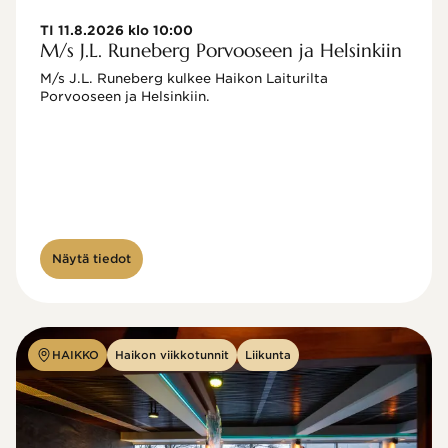
TI 11.8.2026 klo 10:00
M/s J.L. Runeberg Porvooseen ja Helsinkiin
M/s J.L. Runeberg kulkee Haikon Laiturilta 
Porvooseen ja Helsinkiin. 

Näytä tiedot
HAIKKO
Haikon viikkotunnit
Liikunta