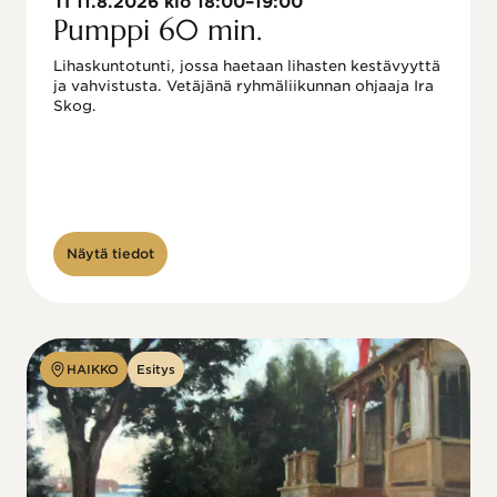
TI 11.8.2026 klo 18:00–19:00
Pumppi 60 min.
Lihaskuntotunti, jossa haetaan lihasten kestävyyttä 
ja vahvistusta. Vetäjänä ryhmäliikunnan ohjaaja Ira 
Skog.
Näytä tiedot
HAIKKO
Esitys