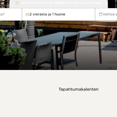
Lisää promokoodi, lahjakortti tai yritystunnus
aa?
2 vierasta ja 1 huone
Valitse
Tapahtumakalenteri