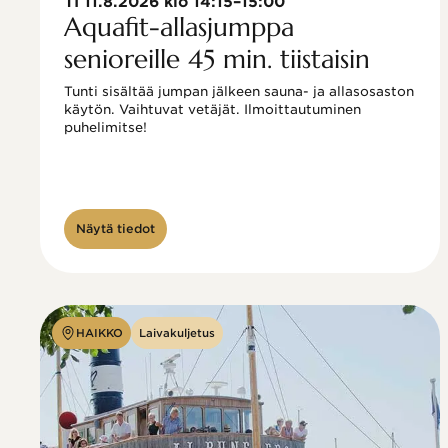
TI 11.8.2026 klo 14:15–15:00
Aquafit-allasjumppa
senioreille 45 min. tiistaisin
Tunti sisältää jumpan jälkeen sauna- ja allasosaston 
käytön. Vaihtuvat vetäjät. Ilmoittautuminen 
puhelimitse!

Näytä tiedot
HAIKKO
Laivakuljetus