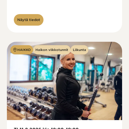
Näytä tiedot
HAIKKO
Haikon viikkotunnit
Liikunta