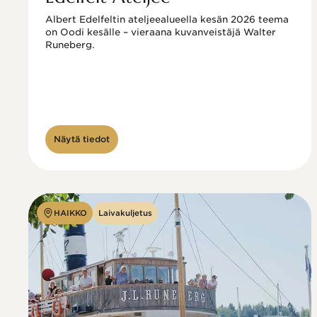
Albert Edelfeltin ateljeealueella kesän 2026 teema 
on Oodi kesälle – vieraana kuvanveistäjä Walter 
Runeberg. 
Näytä tiedot
HAIKKO
Laivakuljetus