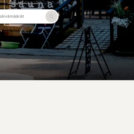
 päivämäärät
Hae