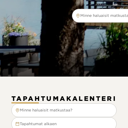
Minne haluaisit matkust
Minne haluaisit matkustaa?
TAPAHTUMAKALENTERI
Minne haluaisit matkustaa?
Minne haluaisit matkustaa?
Tapahtumat alkaen