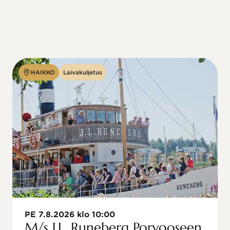
HAIKKO
Laivakuljetus
PE 7.8.2026 klo 10:00
M/s J.L. Runeberg Porvooseen