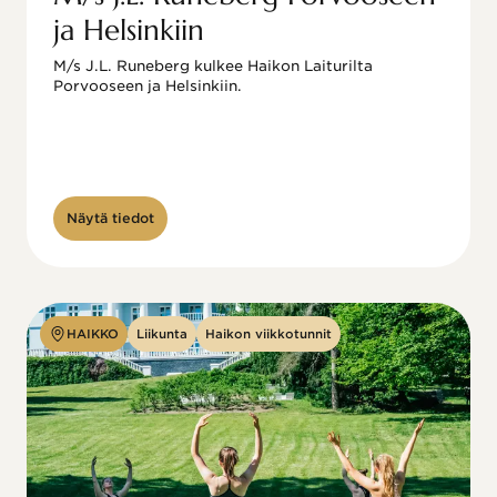
ja Helsinkiin
M/s J.L. Runeberg kulkee Haikon Laiturilta 
Porvooseen ja Helsinkiin. 

Näytä tiedot
HAIKKO
Liikunta
Haikon viikkotunnit