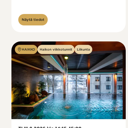
Näytä tiedot
HAIKKO
Haikon viikkotunnit
Liikunta