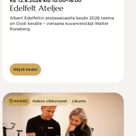
KE 12.8.2026 klo 10:00–16:00
Edelfelt Ateljee
Albert Edelfeltin ateljeealueella kesän 2026 teema 
on Oodi kesälle – vieraana kuvanveistäjä Walter 
Runeberg. 
Näytä tiedot
HAIKKO
Haikon viikkotunnit
Liikunta