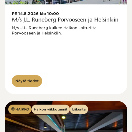
PE 14.8.2026 klo 10:00
M/s J.L. Runeberg Porvooseen ja Helsinkiin
M/s J.L. Runeberg kulkee Haikon Laiturilta 
Porvooseen ja Helsinkiin. 

Näytä tiedot
HAIKKO
Haikon viikkotunnit
Liikunta