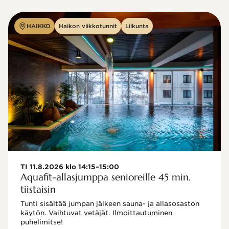
HAIKKO
Haikon viikkotunnit
Liikunta
TI 11.8.2026 klo 14:15–15:00
Aquafit-allasjumppa senioreille 45 min.
tiistaisin
Tunti sisältää jumpan jälkeen sauna- ja allasosaston 
käytön. Vaihtuvat vetäjät. Ilmoittautuminen 
puhelimitse!
