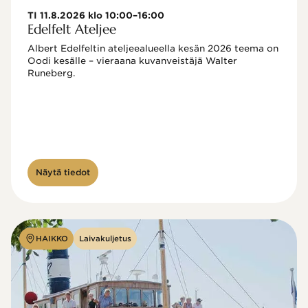
TI 11.8.2026 klo 10:00–16:00
Edelfelt Ateljee
Albert Edelfeltin ateljeealueella kesän 2026 teema on 
Oodi kesälle – vieraana kuvanveistäjä Walter 
Runeberg. 
Näytä tiedot
HAIKKO
Laivakuljetus