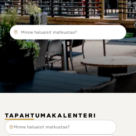
Minne haluaisit matkustaa?
TAPAHTUMAKALENTERI
Minne haluaisit matkustaa?
Minne haluaisit matkustaa?