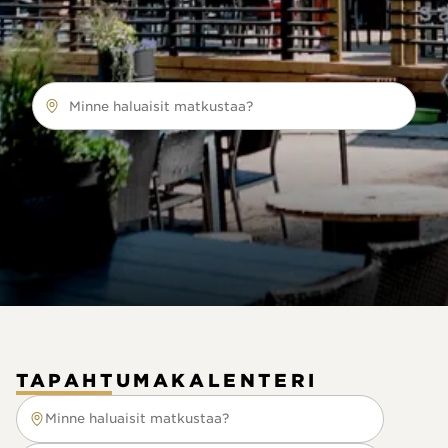
Minne haluaisit matkustaa?
TAPAHTUMAKALENTERI
Minne haluaisit matkustaa?
Minne haluaisit matkustaa?