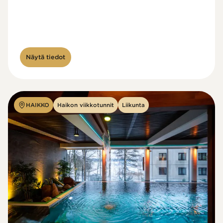
Näytä tiedot
HAIKKO
Haikon viikkotunnit
Liikunta