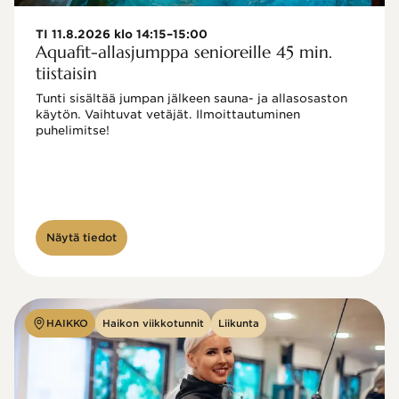
TI 11.8.2026 klo 14:15–15:00
Aquafit-allasjumppa senioreille 45 min.
tiistaisin
Tunti sisältää jumpan jälkeen sauna- ja allasosaston 
käytön. Vaihtuvat vetäjät. Ilmoittautuminen 
puhelimitse!

Näytä tiedot
HAIKKO
Haikon viikkotunnit
Liikunta