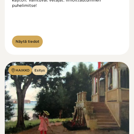
käytön. Vaihtuvat vetäjät. Ilmoittautuminen 
puhelimitse!

Näytä tiedot
HAIKKO
Esitys