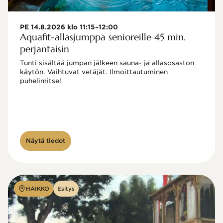
PE 14.8.2026 klo 11:15–12:00
Aquafit-allasjumppa senioreille 45 min.
perjantaisin
Tunti sisältää jumpan jälkeen sauna- ja allasosaston 
käytön. Vaihtuvat vetäjät. Ilmoittautuminen 
puhelimitse!

Näytä tiedot
HAIKKO
Esitys