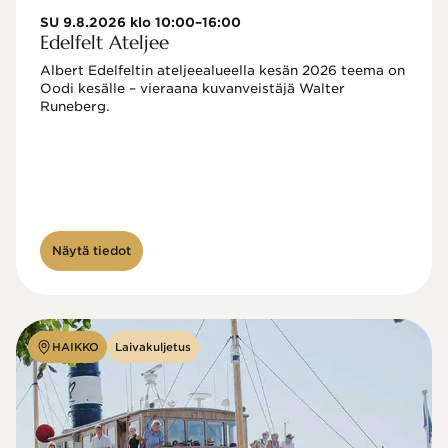
SU 9.8.2026 klo 10:00–16:00
Edelfelt Ateljee
Albert Edelfeltin ateljeealueella kesän 2026 teema on 
Oodi kesälle – vieraana kuvanveistäjä Walter 
Runeberg. 
Näytä tiedot
HAIKKO
Laivakuljetus