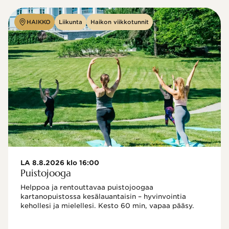
HAIKKO
Liikunta
Haikon viikkotunnit
LA 8.8.2026 klo 16:00
Puistojooga
Helppoa ja rentouttavaa puistojoogaa 
kartanopuistossa kesälauantaisin – hyvinvointia 
kehollesi ja mielellesi. Kesto 60 min, vapaa pääsy.