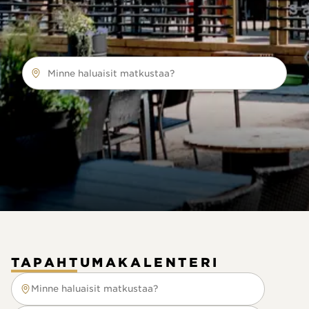
Minne haluaisit matkustaa?
TAPAHTUMAKALENTERI
Minne haluaisit matkustaa?
Minne haluaisit matkustaa?