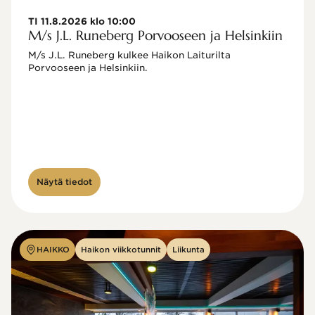
TI 11.8.2026 klo 10:00
M/s J.L. Runeberg Porvooseen ja Helsinkiin
M/s J.L. Runeberg kulkee Haikon Laiturilta 
Porvooseen ja Helsinkiin. 

Näytä tiedot
HAIKKO
Haikon viikkotunnit
Liikunta