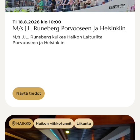
TI 18.8.2026 klo 10:00
M/s J.L. Runeberg Porvooseen ja Helsinkiin
M/s J.L. Runeberg kulkee Haikon Laiturilta 
Porvooseen ja Helsinkiin. 

Näytä tiedot
HAIKKO
Haikon viikkotunnit
Liikunta