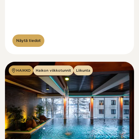
Näytä tiedot
HAIKKO
Haikon viikkotunnit
Liikunta