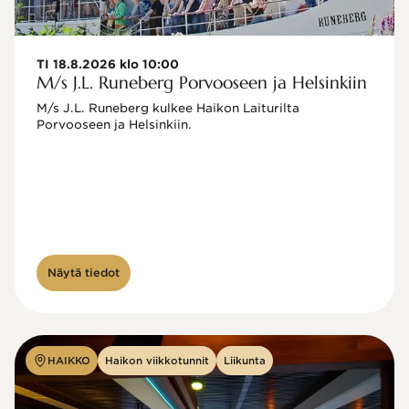
TI 18.8.2026 klo 10:00
M/s J.L. Runeberg Porvooseen ja Helsinkiin
M/s J.L. Runeberg kulkee Haikon Laiturilta 
Porvooseen ja Helsinkiin. 

Näytä tiedot
HAIKKO
Haikon viikkotunnit
Liikunta