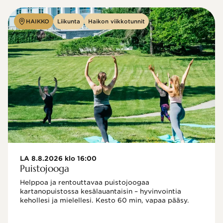
HAIKKO
Liikunta
Haikon viikkotunnit
LA 8.8.2026 klo 16:00
Puistojooga
Helppoa ja rentouttavaa puistojoogaa 
kartanopuistossa kesälauantaisin – hyvinvointia 
kehollesi ja mielellesi. Kesto 60 min, vapaa pääsy.