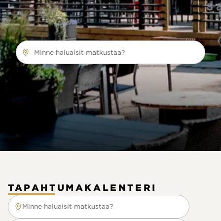
Minne haluaisit matkustaa?
TAPAHTUMAKALENTERI
Minne haluaisit matkustaa?
Minne haluaisit matkustaa?