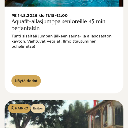
PE 14.8.2026 klo 11:15–12:00
Aquafit-allasjumppa senioreille 45 min.
perjantaisin
Tunti sisältää jumpan jälkeen sauna- ja allasosaston 
käytön. Vaihtuvat vetäjät. Ilmoittautuminen 
puhelimitse!

Näytä tiedot
HAIKKO
Esitys