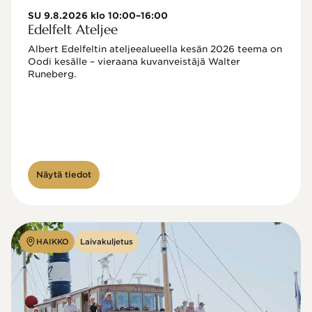
SU 9.8.2026 klo 10:00–16:00
Edelfelt Ateljee
Albert Edelfeltin ateljeealueella kesän 2026 teema on 
Oodi kesälle – vieraana kuvanveistäjä Walter 
Runeberg. 
Näytä tiedot
HAIKKO
Laivakuljetus