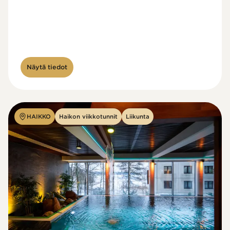
Näytä tiedot
HAIKKO
Haikon viikkotunnit
Liikunta