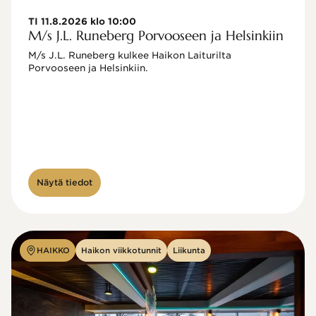
TI 11.8.2026 klo 10:00
M/s J.L. Runeberg Porvooseen ja Helsinkiin
M/s J.L. Runeberg kulkee Haikon Laiturilta 
Porvooseen ja Helsinkiin. 

Näytä tiedot
HAIKKO
Haikon viikkotunnit
Liikunta