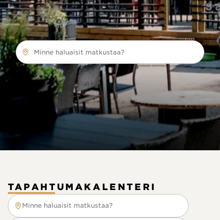
Minne haluaisit matkustaa?
TAPAHTUMAKALENTERI
Minne haluaisit matkustaa?
Minne haluaisit matkustaa?