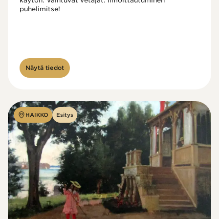
käytön. Vaihtuvat vetäjät. Ilmoittautuminen 
puhelimitse!

Näytä tiedot
HAIKKO
Esitys