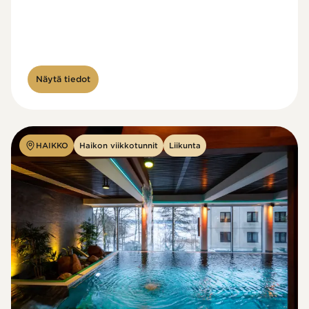
Näytä tiedot
HAIKKO
Haikon viikkotunnit
Liikunta