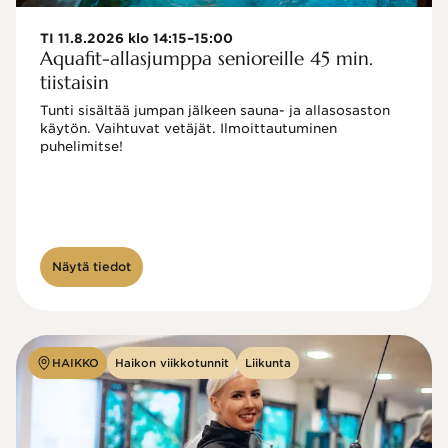
TI 11.8.2026 klo 14:15–15:00
Aquafit-allasjumppa senioreille 45 min.
tiistaisin
Tunti sisältää jumpan jälkeen sauna- ja allasosaston 
käytön. Vaihtuvat vetäjät. Ilmoittautuminen 
puhelimitse!

Näytä tiedot
HAIKKO
Haikon viikkotunnit
Liikunta