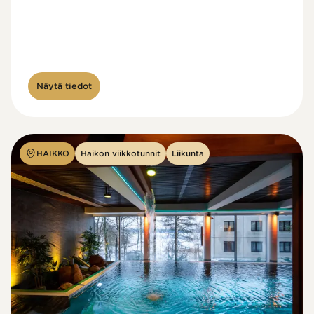
Näytä tiedot
HAIKKO
Haikon viikkotunnit
Liikunta