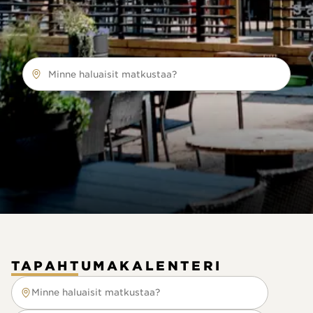
Minne haluaisit matkustaa?
TAPAHTUMAKALENTERI
Minne haluaisit matkustaa?
Minne haluaisit matkustaa?