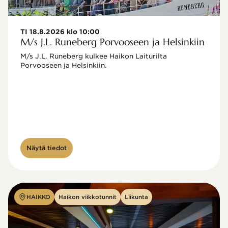
TI 18.8.2026 klo 10:00
M/s J.L. Runeberg Porvooseen ja Helsinkiin
M/s J.L. Runeberg kulkee Haikon Laiturilta 
Porvooseen ja Helsinkiin. 

Näytä tiedot
HAIKKO
Haikon viikkotunnit
Liikunta