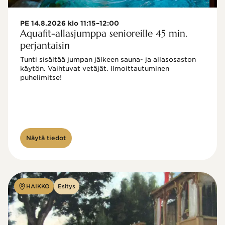
PE 14.8.2026 klo 11:15–12:00
Aquafit-allasjumppa senioreille 45 min.
perjantaisin
Tunti sisältää jumpan jälkeen sauna- ja allasosaston 
käytön. Vaihtuvat vetäjät. Ilmoittautuminen 
puhelimitse!

Näytä tiedot
HAIKKO
Esitys