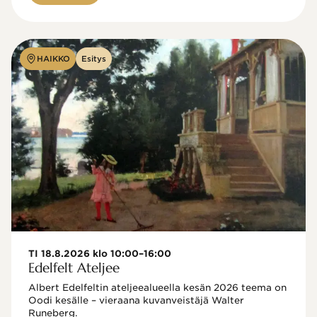
HAIKKO
Esitys
TI 18.8.2026 klo 10:00–16:00
Edelfelt Ateljee
Albert Edelfeltin ateljeealueella kesän 2026 teema on 
Oodi kesälle – vieraana kuvanveistäjä Walter 
Runeberg. 