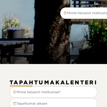
Minne haluaisit matkust
Minne haluaisit matkustaa?
TAPAHTUMAKALENTERI
Minne haluaisit matkustaa?
Minne haluaisit matkustaa?
Tapahtumat alkaen