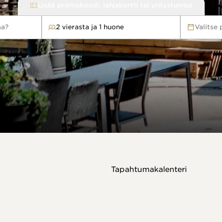
Lisää promokoodi, lahjakortti tai yritystunnus
aa?
2 vierasta ja 1 huone
Valitse
Tapahtumakalenteri