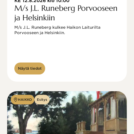
KE 12.8.2026 klo 10:00
M/s J.L. Runeberg Porvooseen
ja Helsinkiin
M/s J.L. Runeberg kulkee Haikon Laiturilta 
Porvooseen ja Helsinkiin. 

Näytä tiedot
HAIKKO
Esitys