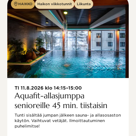
HAIKKO
Haikon viikkotunnit
Liikunta
TI 11.8.2026 klo 14:15–15:00
Aquafit-allasjumppa
senioreille 45 min. tiistaisin
Tunti sisältää jumpan jälkeen sauna- ja allasosaston 
käytön. Vaihtuvat vetäjät. Ilmoittautuminen 
puhelimitse!
