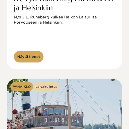
ja Helsinkiin
M/s J.L. Runeberg kulkee Haikon Laiturilta 
Porvooseen ja Helsinkiin. 

Näytä tiedot
HAIKKO
Laivakuljetus