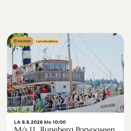
HAIKKO
Laivakuljetus
LA 8.8.2026 klo 10:00
M/s J.L. Runeberg Porvooseen