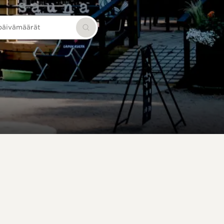
 päivämäärät
Hae