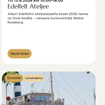
TO 13.8.2026 klo 10:00–16:00
Edelfelt Ateljee
Albert Edelfeltin ateljeealueella kesän 2026 teema 
on Oodi kesälle – vieraana kuvanveistäjä Walter 
Runeberg. 
Näytä tiedot
HAIKKO
Laivakuljetus