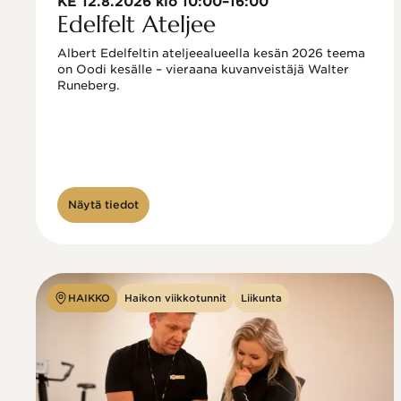
KE 12.8.2026 klo 10:00–16:00
Edelfelt Ateljee
Albert Edelfeltin ateljeealueella kesän 2026 teema 
on Oodi kesälle – vieraana kuvanveistäjä Walter 
Runeberg. 
Näytä tiedot
HAIKKO
Haikon viikkotunnit
Liikunta