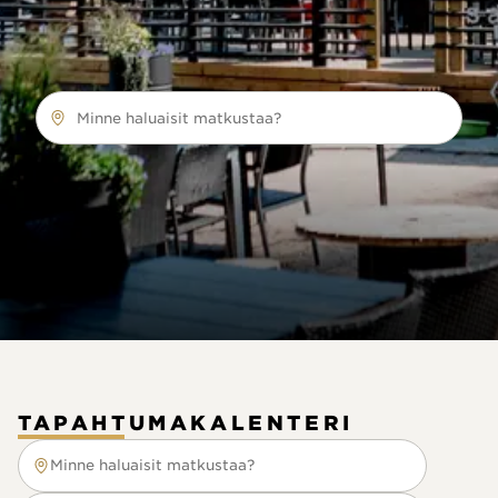
Minne haluaisit matkustaa?
TAPAHTUMAKALENTERI
Minne haluaisit matkustaa?
Minne haluaisit matkustaa?