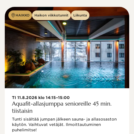
HAIKKO
Haikon viikkotunnit
Liikunta
TI 11.8.2026 klo 14:15–15:00
Aquafit-allasjumppa senioreille 45 min.
tiistaisin
Tunti sisältää jumpan jälkeen sauna- ja allasosaston 
käytön. Vaihtuvat vetäjät. Ilmoittautuminen 
puhelimitse!
