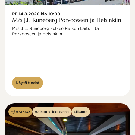
PE 14.8.2026 klo 10:00
M/s J.L. Runeberg Porvooseen ja Helsinkiin
M/s J.L. Runeberg kulkee Haikon Laiturilta 
Porvooseen ja Helsinkiin. 

Näytä tiedot
HAIKKO
Haikon viikkotunnit
Liikunta