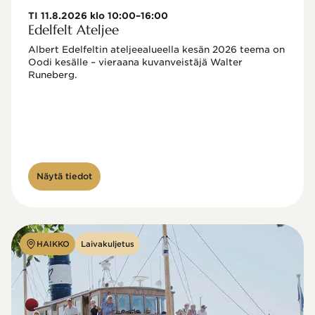
TI 11.8.2026 klo 10:00–16:00
Edelfelt Ateljee
Albert Edelfeltin ateljeealueella kesän 2026 teema on 
Oodi kesälle – vieraana kuvanveistäjä Walter 
Runeberg. 
Näytä tiedot
HAIKKO
Laivakuljetus