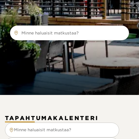
Minne haluaisit matkustaa?
TAPAHTUMAKALENTERI
Minne haluaisit matkustaa?
Minne haluaisit matkustaa?