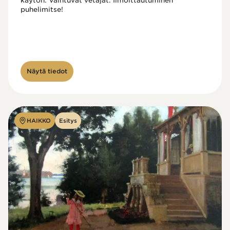
käytön. Vaihtuvat vetäjät. Ilmoittautuminen 
puhelimitse!

Näytä tiedot
HAIKKO
Esitys