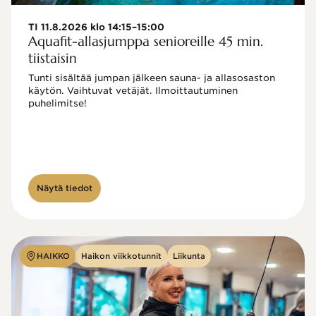
TI 11.8.2026 klo 14:15–15:00
Aquafit-allasjumppa senioreille 45 min.
tiistaisin
Tunti sisältää jumpan jälkeen sauna- ja allasosaston 
käytön. Vaihtuvat vetäjät. Ilmoittautuminen 
puhelimitse!

Näytä tiedot
HAIKKO
Haikon viikkotunnit
Liikunta