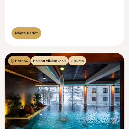
Näytä tiedot
HAIKKO
Haikon viikkotunnit
Liikunta