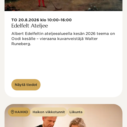
TO 20.8.2026 klo 10:00–16:00
Edelfelt Ateljee
Albert Edelfeltin ateljeealueella kesän 2026 teema on 
Oodi kesälle – vieraana kuvanveistäjä Walter 
Runeberg. 
Näytä tiedot
HAIKKO
Haikon viikkotunnit
Liikunta