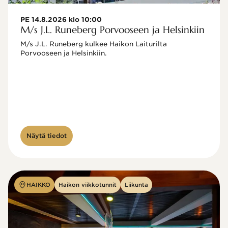
PE 14.8.2026 klo 10:00
M/s J.L. Runeberg Porvooseen ja Helsinkiin
M/s J.L. Runeberg kulkee Haikon Laiturilta 
Porvooseen ja Helsinkiin. 

Näytä tiedot
HAIKKO
Haikon viikkotunnit
Liikunta