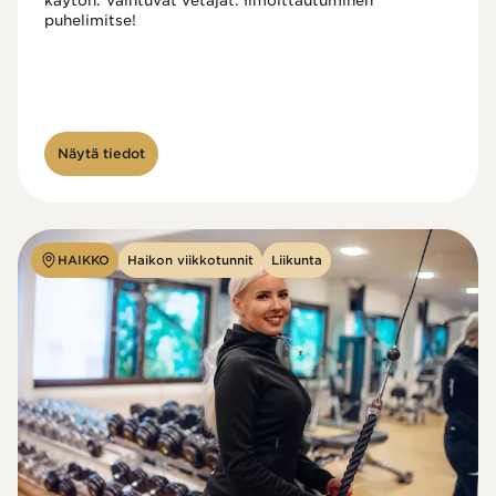
käytön. Vaihtuvat vetäjät. Ilmoittautuminen 
puhelimitse!

Näytä tiedot
HAIKKO
Haikon viikkotunnit
Liikunta