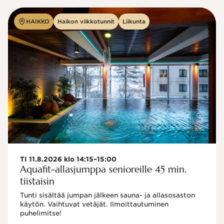
HAIKKO
Haikon viikkotunnit
Liikunta
TI 11.8.2026 klo 14:15–15:00
Aquafit-allasjumppa senioreille 45 min.
tiistaisin
Tunti sisältää jumpan jälkeen sauna- ja allasosaston 
käytön. Vaihtuvat vetäjät. Ilmoittautuminen 
puhelimitse!
