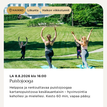
HAIKKO
Liikunta
Haikon viikkotunnit
LA 8.8.2026 klo 16:00
Puistojooga
Helppoa ja rentouttavaa puistojoogaa 
kartanopuistossa kesälauantaisin – hyvinvointia 
kehollesi ja mielellesi. Kesto 60 min, vapaa pääsy.