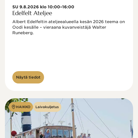
SU 9.8.2026 klo 10:00–16:00
Edelfelt Ateljee
Albert Edelfeltin ateljeealueella kesän 2026 teema on 
Oodi kesälle – vieraana kuvanveistäjä Walter 
Runeberg. 
Näytä tiedot
HAIKKO
Laivakuljetus