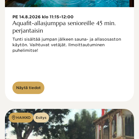
PE 14.8.2026 klo 11:15–12:00
Aquafit-allasjumppa senioreille 45 min.
perjantaisin
Tunti sisältää jumpan jälkeen sauna- ja allasosaston 
käytön. Vaihtuvat vetäjät. Ilmoittautuminen 
puhelimitse!

Näytä tiedot
HAIKKO
Esitys