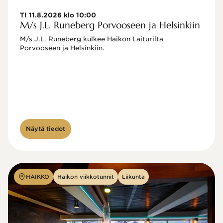
TI 11.8.2026 klo 10:00
M/s J.L. Runeberg Porvooseen ja Helsinkiin
M/s J.L. Runeberg kulkee Haikon Laiturilta 
Porvooseen ja Helsinkiin. 

Näytä tiedot
HAIKKO
Haikon viikkotunnit
Liikunta