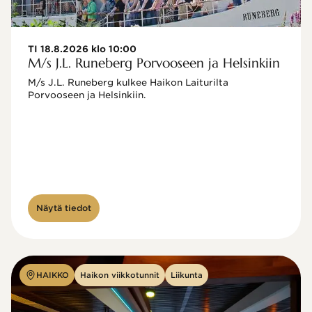
TI 18.8.2026 klo 10:00
M/s J.L. Runeberg Porvooseen ja Helsinkiin
M/s J.L. Runeberg kulkee Haikon Laiturilta 
Porvooseen ja Helsinkiin. 

Näytä tiedot
HAIKKO
Haikon viikkotunnit
Liikunta