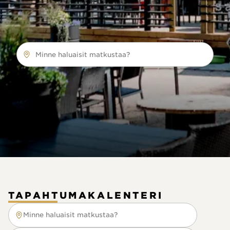
Minne haluaisit matkustaa?
TAPAHTUMAKALENTERI
Minne haluaisit matkustaa?
Minne haluaisit matkustaa?