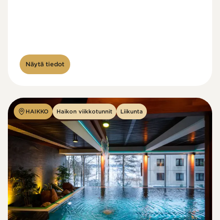
Näytä tiedot
HAIKKO
Haikon viikkotunnit
Liikunta