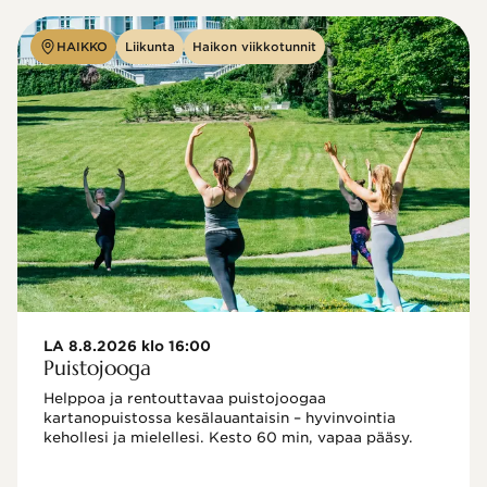
HAIKKO
Liikunta
Haikon viikkotunnit
LA 8.8.2026 klo 16:00
Puistojooga
Helppoa ja rentouttavaa puistojoogaa 
kartanopuistossa kesälauantaisin – hyvinvointia 
kehollesi ja mielellesi. Kesto 60 min, vapaa pääsy.