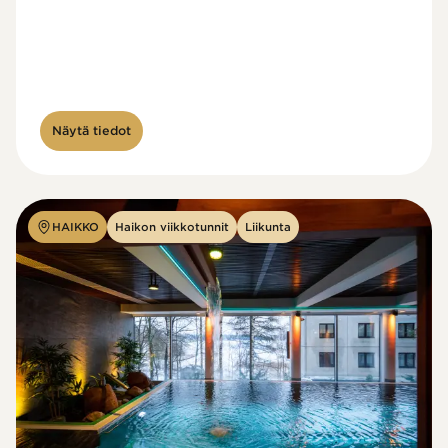
Näytä tiedot
HAIKKO
Haikon viikkotunnit
Liikunta