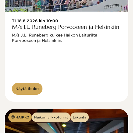
TI 18.8.2026 klo 10:00
M/s J.L. Runeberg Porvooseen ja Helsinkiin
M/s J.L. Runeberg kulkee Haikon Laiturilta 
Porvooseen ja Helsinkiin. 

Näytä tiedot
HAIKKO
Haikon viikkotunnit
Liikunta