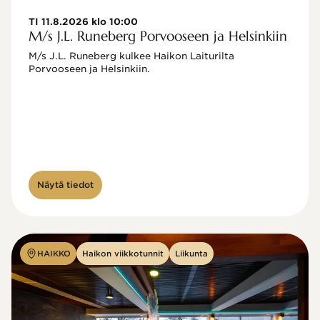
TI 11.8.2026 klo 10:00
M/s J.L. Runeberg Porvooseen ja Helsinkiin
M/s J.L. Runeberg kulkee Haikon Laiturilta 
Porvooseen ja Helsinkiin. 

Näytä tiedot
HAIKKO
Haikon viikkotunnit
Liikunta