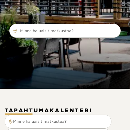
Minne haluaisit matkustaa?
TAPAHTUMAKALENTERI
Minne haluaisit matkustaa?
Minne haluaisit matkustaa?