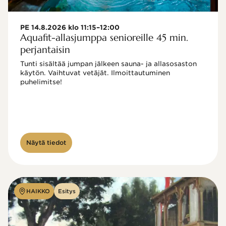
PE 14.8.2026 klo 11:15–12:00
Aquafit-allasjumppa senioreille 45 min.
perjantaisin
Tunti sisältää jumpan jälkeen sauna- ja allasosaston 
käytön. Vaihtuvat vetäjät. Ilmoittautuminen 
puhelimitse!

Näytä tiedot
HAIKKO
Esitys