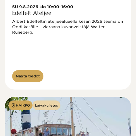
SU 9.8.2026 klo 10:00–16:00
Edelfelt Ateljee
Albert Edelfeltin ateljeealueella kesän 2026 teema on 
Oodi kesälle – vieraana kuvanveistäjä Walter 
Runeberg. 
Näytä tiedot
HAIKKO
Laivakuljetus